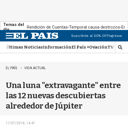
Temas del
Rendición de Cuentas
Temporal causa destrozos
En 
día:
Suscribite al 50% OFF
Ingresar
M
e
Últimas Noticias
Información
El País +
Ovación
TV Show
n
M
u
o
s
t
EL PAÍS
VIDA ACTUAL
r
a
Una luna "extravagante" entre
r
b
las 12 nuevas descubiertas
�
s
alrededor de Júpiter
q
u
e
d
17/07/2018, 14:47