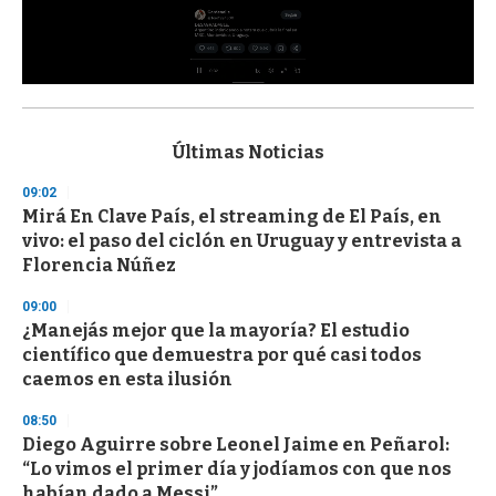
0
s
e
c
Últimas Noticias
o
n
09:02
d
Mirá En Clave País, el streaming de El País, en
s
o
vivo: el paso del ciclón en Uruguay y entrevista a
f
Florencia Núñez
3
3
s
09:00
e
¿Manejás mejor que la mayoría? El estudio
c
científico que demuestra por qué casi todos
o
n
caemos en esta ilusión
d
s
08:50
Diego Aguirre sobre Leonel Jaime en Peñarol:
“Lo vimos el primer día y jodíamos con que nos
habían dado a Messi”