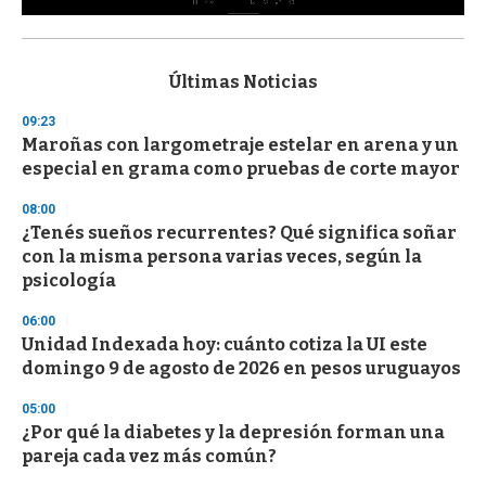
0
s
e
c
Últimas Noticias
o
n
09:23
d
Maroñas con largometraje estelar en arena y un
s
o
especial en grama como pruebas de corte mayor
f
3
08:00
3
s
¿Tenés sueños recurrentes? Qué significa soñar
e
con la misma persona varias veces, según la
c
psicología
o
n
d
06:00
s
Unidad Indexada hoy: cuánto cotiza la UI este
domingo 9 de agosto de 2026 en pesos uruguayos
05:00
¿Por qué la diabetes y la depresión forman una
pareja cada vez más común?