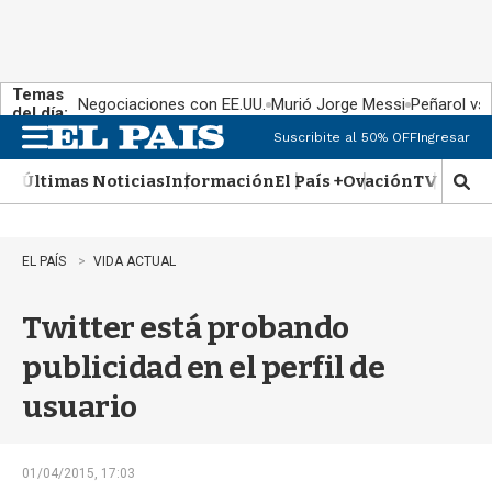
Temas
Negociaciones con EE.UU.
Murió Jorge Messi
Peñarol vs
del día:
Suscribite al 50% OFF
Ingresar
M
e
Últimas Noticias
Información
El País +
Ovación
TV Show
n
M
u
o
s
t
EL PAÍS
VIDA ACTUAL
r
a
Twitter está probando
r
b
publicidad en el perfil de
�
s
usuario
q
u
e
d
01/04/2015, 17:03