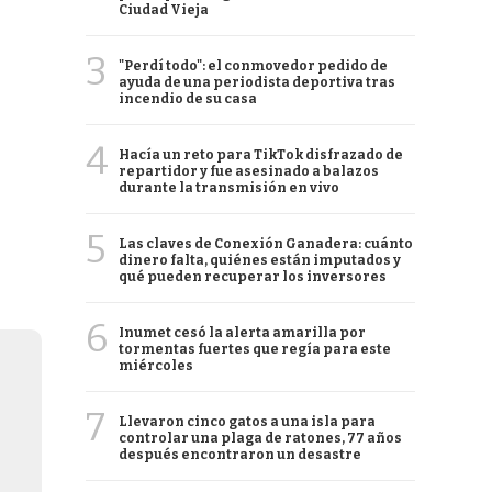
Ciudad Vieja
3
"Perdí todo": el conmovedor pedido de
ayuda de una periodista deportiva tras
incendio de su casa
4
Hacía un reto para TikTok disfrazado de
repartidor y fue asesinado a balazos
durante la transmisión en vivo
5
Las claves de Conexión Ganadera: cuánto
dinero falta, quiénes están imputados y
qué pueden recuperar los inversores
6
Inumet cesó la alerta amarilla por
tormentas fuertes que regía para este
miércoles
7
Llevaron cinco gatos a una isla para
controlar una plaga de ratones, 77 años
después encontraron un desastre