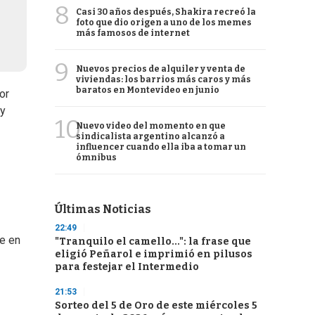
8
Casi 30 años después, Shakira recreó la
foto que dio origen a uno de los memes
más famosos de internet
9
Nuevos precios de alquiler y venta de
viviendas: los barrios más caros y más
baratos en Montevideo en junio
or
 y
10
Nuevo video del momento en que
sindicalista argentino alcanzó a
influencer cuando ella iba a tomar un
ómnibus
Últimas Noticias
22:49
ue en
"Tranquilo el camello...": la frase que
eligió Peñarol e imprimió en pilusos
para festejar el Intermedio
21:53
Sorteo del 5 de Oro de este miércoles 5