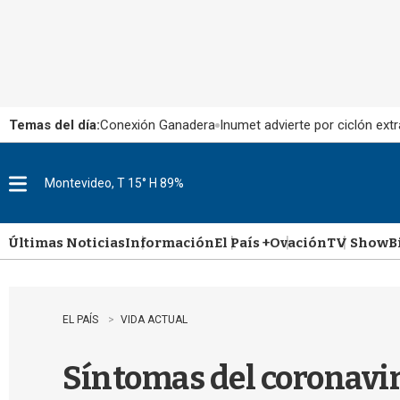
Temas del día:
Conexión Ganadera
Inumet advierte por ciclón extr
Montevideo, T 15° H 89%
M
e
n
u
Últimas Noticias
Información
El País +
Ovación
TV Show
B
EL PAÍS
VIDA ACTUAL
Síntomas del coronavir