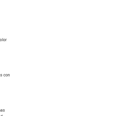
dolor
es con
mas