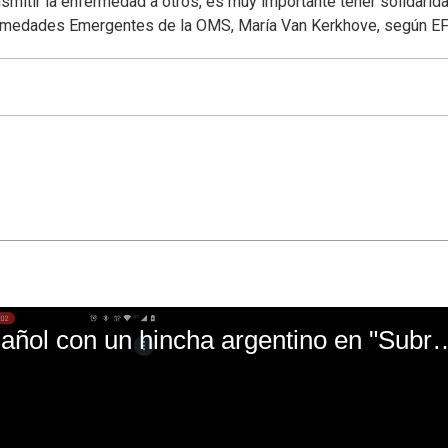
smitir la enfermedad a otros, es muy importante tener solidarid
fermedades Emergentes de la OMS, María Van Kerkhove, según EF
El mal momento de Yanina Gasañol con un hin