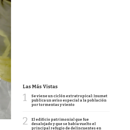
Las Más Vistas
1
Se viene un ciclón extratropical: Inumet
publica un aviso especial a la población
por tormentas y viento
2
El edificio patrimonial que fue
desalojado y que se había vuelto el
principal refugio de delincuentes en