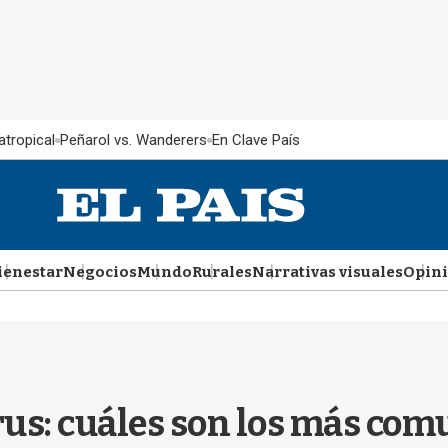
atropical
Peñarol vs. Wanderers
En Clave País
ienestar
Negocios
Mundo
Rurales
Narrativas visuales
Opin
us: cuáles son los más comu