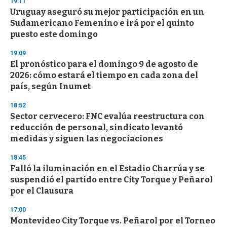
19:11
d
Uruguay aseguró su mejor participación en un
s
o
Sudamericano Femenino e irá por el quinto
f
puesto este domingo
3
3
s
19:09
e
El pronóstico para el domingo 9 de agosto de
c
2026: cómo estará el tiempo en cada zona del
o
n
país, según Inumet
d
s
18:52
Sector cervecero: FNC evalúa reestructura con
reducción de personal, sindicato levantó
medidas y siguen las negociaciones
18:45
Falló la iluminación en el Estadio Charrúa y se
suspendió el partido entre City Torque y Peñarol
por el Clausura
17:00
Montevideo City Torque vs. Peñarol por el Torneo