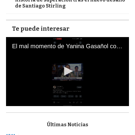
de Santiago Stirling
Te puede interesar
El mal momento de Yanina Gasañol con un hincha argentino en "Subrayado"
0
s
e
c
Últimas Noticias
o
n