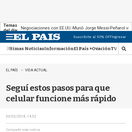
Temas
Negociaciones con EE.UU.
Murió Jorge Messi
Peñarol vs
del día:
Suscribite al 50% OFF
Ingresar
M
e
Últimas Noticias
Información
El País +
Ovación
TV Show
n
M
u
o
s
t
EL PAÍS
VIDA ACTUAL
r
a
Seguí estos pasos para que
r
b
celular funcione más rápido
�
s
q
u
03/02/2018, 14:52
e
d
Compartir esta noticia