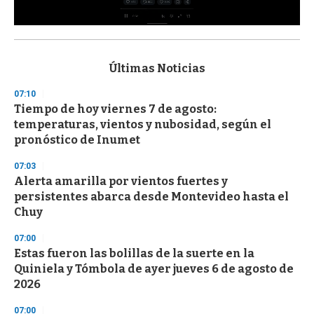
0
s
e
c
Últimas Noticias
o
n
07:10
d
Tiempo de hoy viernes 7 de agosto:
s
o
temperaturas, vientos y nubosidad, según el
f
pronóstico de Inumet
3
3
s
07:03
e
Alerta amarilla por vientos fuertes y
c
persistentes abarca desde Montevideo hasta el
o
n
Chuy
d
s
07:00
Estas fueron las bolillas de la suerte en la
Quiniela y Tómbola de ayer jueves 6 de agosto de
2026
07:00