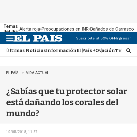
Temas
Alerta roja
Preocupaciones en INR
Bañados de Carrasco
del día:
Suscribite al 50% OFF
Ingresar
M
e
Últimas Noticias
Información
El País +
Ovación
TV Show
n
M
u
o
s
t
EL PAÍS
VIDA ACTUAL
r
a
¿Sabías que tu protector solar
r
b
está dañando los corales del
�
s
mundo?
q
u
e
d
10/05/2018, 11:37