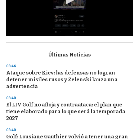
0
s
e
c
Últimas Noticias
o
n
03:46
d
Ataque sobre Kiev: las defensas no logran
s
o
detener misiles rusos y Zelenski lanza una
f
advertencia
3
3
s
03:40
e
El LIV Golf no afloja y contraataca: el plan que
c
tiene elaborado para lo que será la temporada
o
n
2027
d
s
03:40
Golf: Lousiane Gauthier volvió a tener una gran