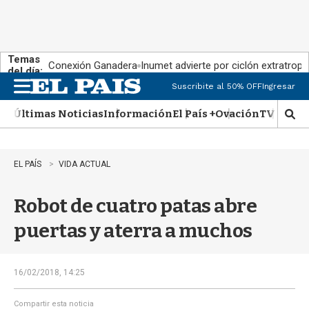
Temas
Conexión Ganadera
Inumet advierte por ciclón extratropi
del día:
Suscribite al 50% OFF
Ingresar
M
e
Últimas Noticias
Información
El País +
Ovación
TV Show
n
M
u
o
s
t
EL PAÍS
VIDA ACTUAL
r
a
Robot de cuatro patas abre
r
b
puertas y aterra a muchos
�
s
q
u
16/02/2018, 14:25
e
d
Compartir esta noticia