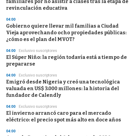
familiares por no asistir a clases tras la etapa de
o
n
revinculación educativa
d
s
04:00
Gobierno quiere llevar mil familias a Ciudad
Vieja aprovechando ocho propiedades públicas:
¿cómo es el plan del MVOT?
04:00
Exclusivo suscriptores
El Súper Niño: la región todavía está a tiempo de
prepararse
04:00
Exclusivo suscriptores
Emigró desde Nigeria y creó una tecnológica
valuada en US$ 3.000 millones: la historia del
fundador de Calendly
04:00
Exclusivo suscriptores
El invierno arrancó caro para el mercado
eléctrico: el precio spot más alto en doce años
04:00