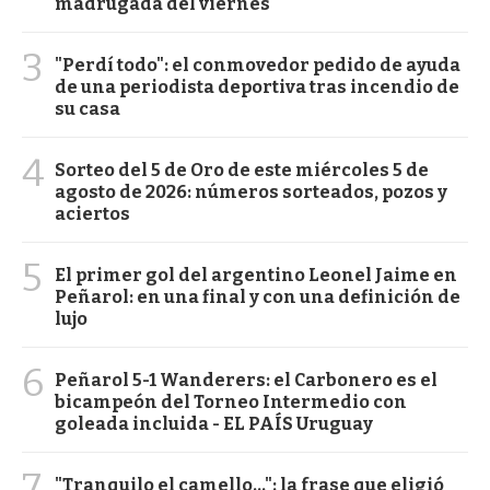
madrugada del viernes
3
"Perdí todo": el conmovedor pedido de ayuda
de una periodista deportiva tras incendio de
su casa
4
Sorteo del 5 de Oro de este miércoles 5 de
agosto de 2026: números sorteados, pozos y
aciertos
5
El primer gol del argentino Leonel Jaime en
Peñarol: en una final y con una definición de
lujo
6
Peñarol 5-1 Wanderers: el Carbonero es el
bicampeón del Torneo Intermedio con
goleada incluida - EL PAÍS Uruguay
7
"Tranquilo el camello...": la frase que eligió