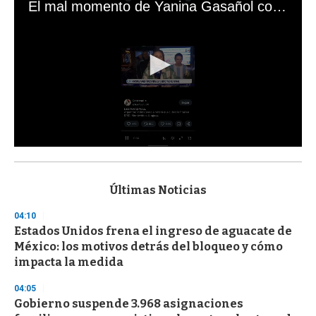
El mal momento de Yanina Gasañol con un hincha argentino en "Subrayado"
0
s
e
c
Últimas Noticias
o
n
04:10
d
Estados Unidos frena el ingreso de aguacate de
s
o
México: los motivos detrás del bloqueo y cómo
f
impacta la medida
3
3
s
04:05
e
Gobierno suspende 3.968 asignaciones
c