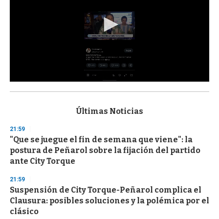
0
s
e
c
Últimas Noticias
o
n
21:59
d
"Que se juegue el fin de semana que viene": la
s
o
postura de Peñarol sobre la fijación del partido
f
ante City Torque
3
3
s
21:59
e
Suspensión de City Torque-Peñarol complica el
c
Clausura: posibles soluciones y la polémica por el
o
n
clásico
d