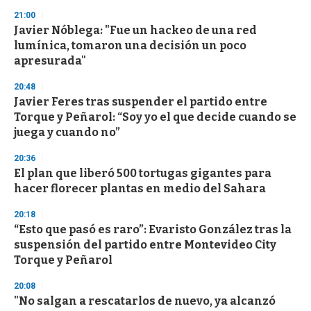
s
21:00
Javier Nóblega: "Fue un hackeo de una red
lumínica, tomaron una decisión un poco
apresurada"
20:48
Javier Feres tras suspender el partido entre
Torque y Peñarol: “Soy yo el que decide cuando se
juega y cuando no”
20:36
El plan que liberó 500 tortugas gigantes para
hacer florecer plantas en medio del Sahara
20:18
“Esto que pasó es raro”: Evaristo González tras la
suspensión del partido entre Montevideo City
Torque y Peñarol
20:08
"No salgan a rescatarlos de nuevo, ya alcanzó