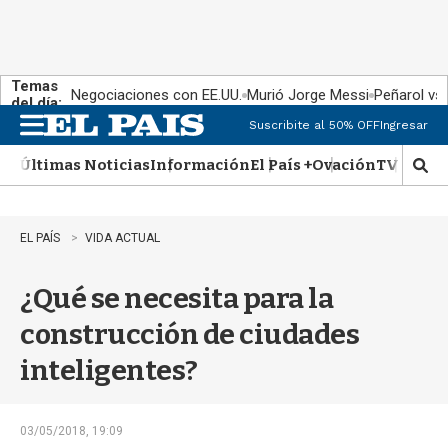
Temas
Negociaciones con EE.UU.
Murió Jorge Messi
Peñarol vs
del día:
Suscribite al 50% OFF
Ingresar
M
e
Últimas Noticias
Información
El País +
Ovación
TV Show
n
M
u
o
s
t
EL PAÍS
VIDA ACTUAL
r
a
¿Qué se necesita para la
r
b
construcción de ciudades
�
s
inteligentes?
q
u
e
d
03/05/2018, 19:09