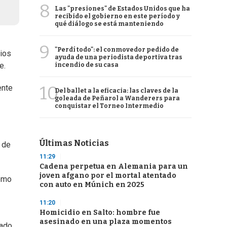
8
Las "presiones" de Estados Unidos que ha
recibido el gobierno en este período y
qué diálogo se está manteniendo
9
"Perdí todo": el conmovedor pedido de
rios
ayuda de una periodista deportiva tras
e.
incendio de su casa
10
ente
Del ballet a la eficacia: las claves de la
goleada de Peñarol a Wanderers para
conquistar el Torneo Intermedio
Últimas Noticias
 de
11:29
Cadena perpetua en Alemania para un
joven afgano por el mortal atentado
como
con auto en Múnich en 2025
11:20
Homicidio en Salto: hombre fue
asesinado en una plaza momentos
rado