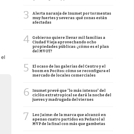
3
Alerta naranja de Inumet por tormentas
muy fuertes y severas: qué zonas están
afectadas
4
Gobierno quiere llevar mil familias a
Ciudad Vieja aprovechando ocho
propiedades públicas: ¿cómo es el plan
del MVOT?
 el
5
El ocaso de las galerías del Centro y el
boom en Pocitos: cómo se reconfigura el
mercado de locales comerciales
6
Inumet prevé que "lo más intenso" del
ciclón extratropical se dará la noche del
jueves y madrugada del viernes
7
Leo Jaime: de la marca que alcanzó en
apenas cuatro partidos en Peñarol al
MVP de la final con más que gambetas