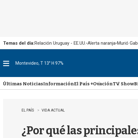
Temas del día:
Relación Uruguay - EE.UU.
Alerta naranja
Murió Gabr
Montevideo, T 13° H 97%
M
e
n
u
Últimas Noticias
Información
El País +
Ovación
TV Show
B
EL PAÍS
VIDA ACTUAL
¿Por qué las principal