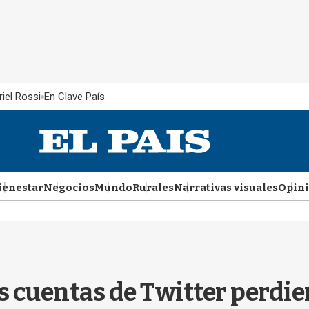
iel Rossi
En Clave País
ienestar
Negocios
Mundo
Rurales
Narrativas visuales
Opin
es cuentas de Twitter perdie