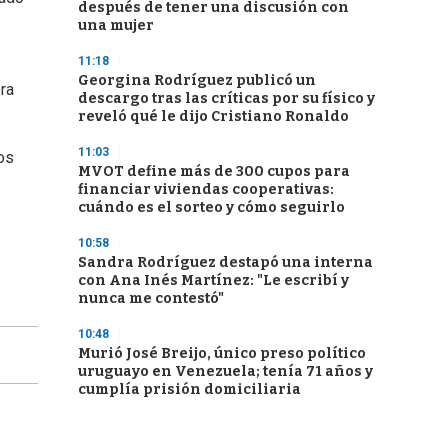
después de tener una discusión con
una mujer
11:18
Georgina Rodríguez publicó un
ra
descargo tras las críticas por su físico y
reveló qué le dijo Cristiano Ronaldo
11:03
os
MVOT define más de 300 cupos para
financiar viviendas cooperativas:
cuándo es el sorteo y cómo seguirlo
10:58
Sandra Rodríguez destapó una interna
con Ana Inés Martínez: "Le escribí y
nunca me contestó"
10:48
Murió José Breijo, único preso político
uruguayo en Venezuela; tenía 71 años y
cumplía prisión domiciliaria