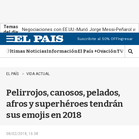
Temas
Negociaciones con EE.UU.
Murió Jorge Messi
Peñarol vs
del día:
Suscribite al 50% OFF
Ingresar
M
e
Últimas Noticias
Información
El País +
Ovación
TV Show
n
M
u
o
s
t
EL PAÍS
VIDA ACTUAL
r
a
Pelirrojos, canosos, pelados,
r
b
afros y superhéroes tendrán
�
s
sus emojis en 2018
q
u
e
d
08/02/2018, 16:38