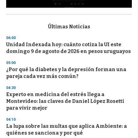
0
s
e
c
Últimas Noticias
o
n
06:00
d
Unidad Indexada hoy: cuánto cotiza la UI este
s
o
domingo 9 de agosto de 2026 en pesos uruguayos
f
3
05:00
3
s
¿Por qué la diabetes y la depresión forman una
e
pareja cada vez más común?
c
o
04:30
n
d
Experto en medicina del estrés llega a
s
Montevideo: las claves de Daniel López Rosetti
para vivir mejor
04:10
La lupa sobre las multas que aplica Ambiente: a
quiénes se sanciona y por qué