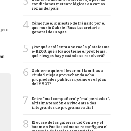
3
condiciones meteorológicas en varias
zonas del país
4
Cómo fue el siniestro de tránsito por el
que murió Gabriel Rossi, secretario
igero
general de Drogas
5
¿Por qué está lenta o se cae la plataforma
e-BROU, qué alcance tiene el problema,
qué riesgos hay y cuándo se resolverá?
han
6
Gobierno quiere llevar mil familias a
Ciudad Vieja aprovechando ocho
propiedades públicas: ¿cómo es el plan
del MVOT?
7
Entre "mal compañero" y "mal perdedor",
altísima tensión en vivo entre dos
integrantes de programa radial
8
El ocaso de las galerías del Centro y el
boom en Pocitos: cómo se reconfigura el