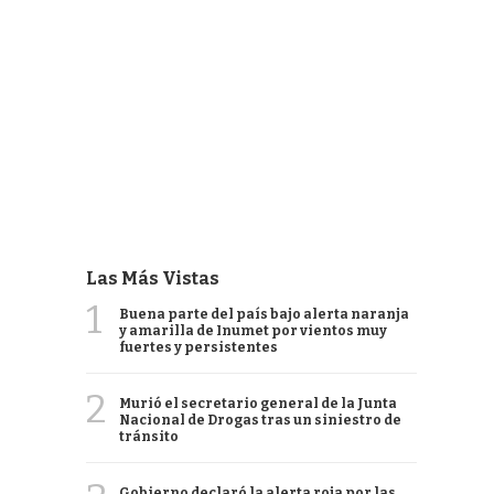
Las Más Vistas
1
Buena parte del país bajo alerta naranja
y amarilla de Inumet por vientos muy
fuertes y persistentes
2
Murió el secretario general de la Junta
Nacional de Drogas tras un siniestro de
tránsito
Gobierno declaró la alerta roja por las