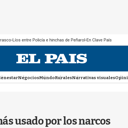
rrasco
Líos entre Policía e hinchas de Peñarol
En Clave País
ienestar
Negocios
Mundo
Rurales
Narrativas visuales
Opin
más usado por los narcos