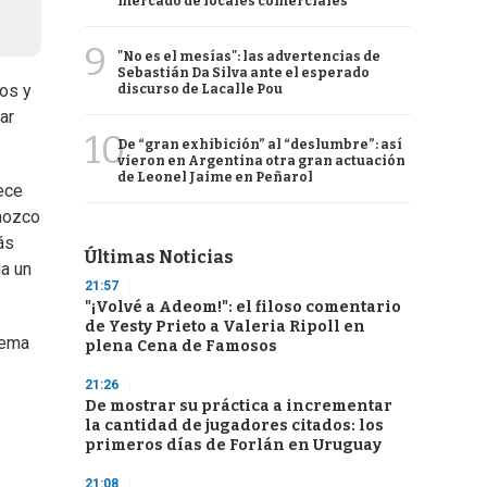
mercado de locales comerciales
9
"No es el mesías": las advertencias de
Sebastián Da Silva ante el esperado
dos y
discurso de Lacalle Pou
ar
10
De “gran exhibición” al “deslumbre”: así
vieron en Argentina otra gran actuación
de Leonel Jaime en Peñarol
ece
onozco
ás
Últimas Noticias
la un
21:57
"¡Volvé a Adeom!": el filoso comentario
de Yesty Prieto a Valeria Ripoll en
tema
plena Cena de Famosos
21:26
De mostrar su práctica a incrementar
la cantidad de jugadores citados: los
primeros días de Forlán en Uruguay
21:08