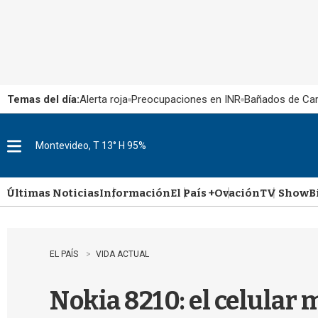
Temas del día:
Alerta roja
Preocupaciones en INR
Bañados de Ca
Montevideo, T 13° H 95%
M
e
n
u
Últimas Noticias
Información
El País +
Ovación
TV Show
B
EL PAÍS
VIDA ACTUAL
Nokia 8210: el celular 