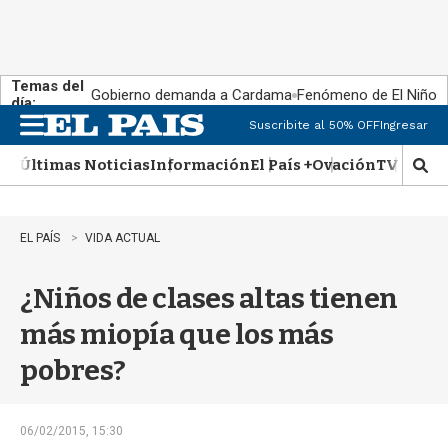
Temas del
Gobierno demanda a Cardama
Fenómeno de El Niño
día:
Suscribite al 50% OFF
Ingresar
M
e
Últimas Noticias
Información
El País +
Ovación
TV Show
n
M
u
o
s
t
EL PAÍS
VIDA ACTUAL
r
a
¿Niños de clases altas tienen
r
b
más miopía que los más
�
s
pobres?
q
u
e
d
06/02/2015, 15:30