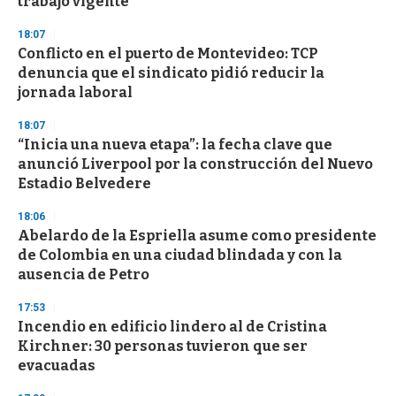
trabajo vigente"
d
s
18:07
Conflicto en el puerto de Montevideo: TCP
denuncia que el sindicato pidió reducir la
jornada laboral
18:07
“Inicia una nueva etapa”: la fecha clave que
anunció Liverpool por la construcción del Nuevo
Estadio Belvedere
18:06
Abelardo de la Espriella asume como presidente
de Colombia en una ciudad blindada y con la
ausencia de Petro
17:53
Incendio en edificio lindero al de Cristina
Kirchner: 30 personas tuvieron que ser
evacuadas