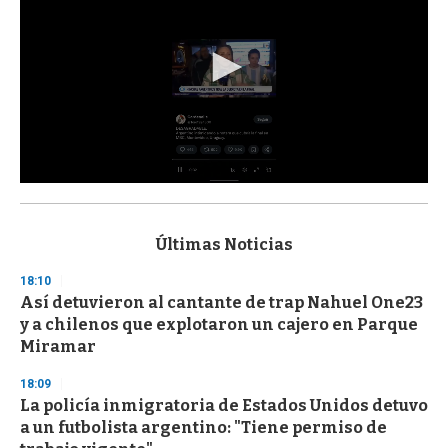
0
s
e
c
Últimas Noticias
o
n
18:10
d
Así detuvieron al cantante de trap Nahuel One23
s
o
y a chilenos que explotaron un cajero en Parque
f
Miramar
3
3
s
18:09
e
La policía inmigratoria de Estados Unidos detuvo
c
a un futbolista argentino: "Tiene permiso de
o
n