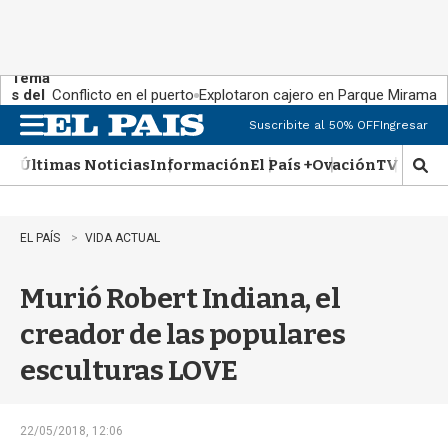
Tema
s del
Conflicto en el puerto
Explotaron cajero en Parque Miramar
día:
Suscribite al 50% OFF
Ingresar
M
e
Últimas Noticias
Información
El País +
Ovación
TV Show
n
M
u
o
s
t
EL PAÍS
VIDA ACTUAL
r
a
Murió Robert Indiana, el
r
b
creador de las populares
�
s
esculturas LOVE
q
u
e
d
22/05/2018, 12:06