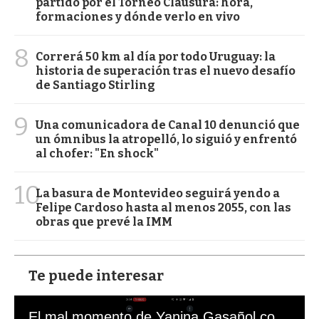
partido por el Torneo Clausura: hora,
formaciones y dónde verlo en vivo
8
Correrá 50 km al día por todo Uruguay: la
historia de superación tras el nuevo desafío
de Santiago Stirling
9
Una comunicadora de Canal 10 denunció que
un ómnibus la atropelló, lo siguió y enfrentó
al chofer: "En shock"
10
La basura de Montevideo seguirá yendo a
Felipe Cardoso hasta al menos 2055, con las
obras que prevé la IMM
Te puede interesar
El mal momento de Yanina Gasañol con un hincha argentino en "Subrayado"