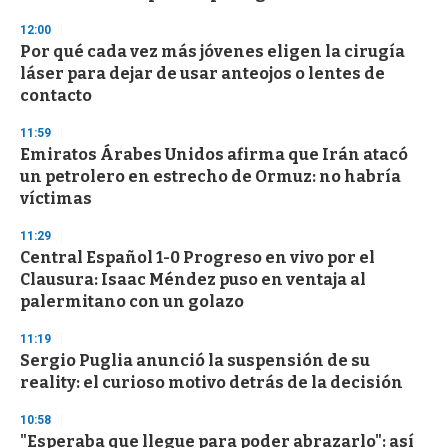
n
d
12:00
s
Por qué cada vez más jóvenes eligen la cirugía
láser para dejar de usar anteojos o lentes de
contacto
11:59
Emiratos Árabes Unidos afirma que Irán atacó
un petrolero en estrecho de Ormuz: no habría
víctimas
11:29
Central Español 1-0 Progreso en vivo por el
Clausura: Isaac Méndez puso en ventaja al
palermitano con un golazo
11:19
Sergio Puglia anunció la suspensión de su
reality: el curioso motivo detrás de la decisión
10:58
"Esperaba que llegue para poder abrazarlo": así