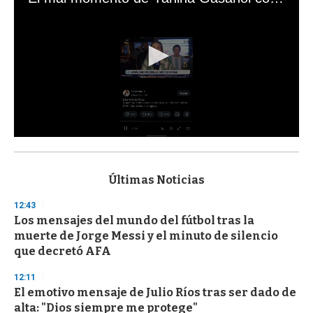
0
s
e
c
Últimas Noticias
o
n
12:43
d
Los mensajes del mundo del fútbol tras la
s
o
muerte de Jorge Messi y el minuto de silencio
f
que decretó AFA
3
3
s
12:11
e
El emotivo mensaje de Julio Ríos tras ser dado de
c
alta: "Dios siempre me protege"
o