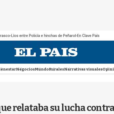
rrasco
Líos entre Policía e hinchas de Peñarol
En Clave País
ienestar
Negocios
Mundo
Rurales
Narrativas visuales
Opin
ue relataba su lucha contra