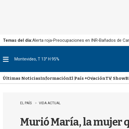
Temas del día:
Alerta roja
Preocupaciones en INR
Bañados de Ca
Montevideo, T 13° H 95%
M
e
n
u
Últimas Noticias
Información
El País +
Ovación
TV Show
B
EL PAÍS
VIDA ACTUAL
Murió María, la mujer q