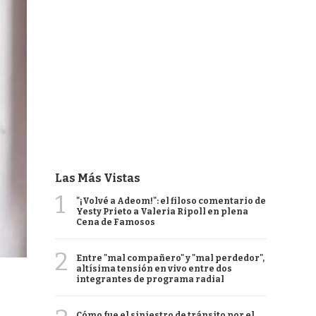
Las Más Vistas
1
"¡Volvé a Adeom!": el filoso comentario de
Yesty Prieto a Valeria Ripoll en plena
Cena de Famosos
2
Entre "mal compañero" y "mal perdedor",
altísima tensión en vivo entre dos
integrantes de programa radial
Cómo fue el siniestro de tránsito por el