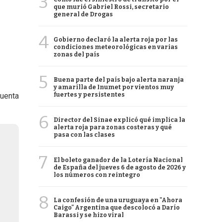
3
que murió Gabriel Rossi, secretario
general de Drogas
4
Gobierno declaró la alerta roja por las
condiciones meteorológicas en varias
zonas del país
5
Buena parte del país bajo alerta naranja
y amarilla de Inumet por vientos muy
fuertes y persistentes
cuenta
6
Director del Sinae explicó qué implica la
alerta roja para zonas costeras y qué
pasa con las clases
7
El boleto ganador de la Lotería Nacional
de España del jueves 6 de agosto de 2026 y
los números con reintegro
8
La confesión de una uruguaya en "Ahora
Caigo" Argentina que descolocó a Darío
Barassi y se hizo viral