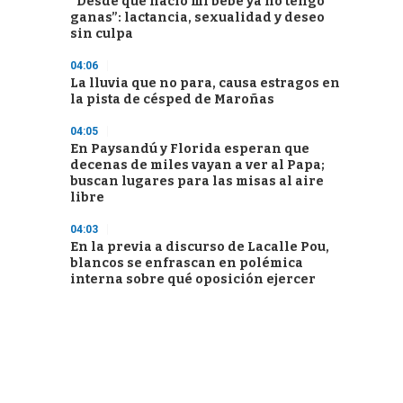
“Desde que nació mi bebé ya no tengo
ganas”: lactancia, sexualidad y deseo
sin culpa
04:06
La lluvia que no para, causa estragos en
la pista de césped de Maroñas
04:05
En Paysandú y Florida esperan que
decenas de miles vayan a ver al Papa;
buscan lugares para las misas al aire
libre
04:03
En la previa a discurso de Lacalle Pou,
blancos se enfrascan en polémica
interna sobre qué oposición ejercer