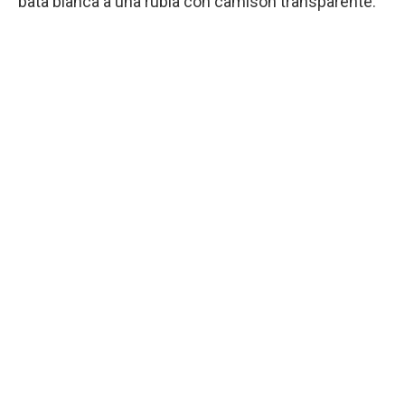
bata blanca a una rubia con camisón transparente.