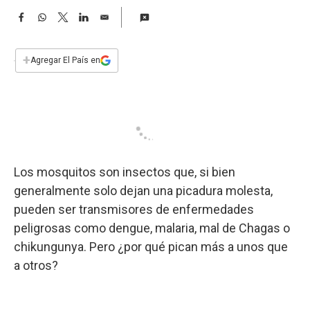
a
F
W
T
L
E
a
h
w
i
m
c
a
i
n
a
e
t
t
k
i
+
Agregar El País en
b
s
t
e
l
o
A
e
d
o
p
r
I
k
p
n
Los mosquitos son insectos que, si bien
generalmente solo dejan una picadura molesta,
pueden ser transmisores de enfermedades
peligrosas como dengue, malaria, mal de Chagas o
chikungunya. Pero ¿por qué pican más a unos que
a otros?