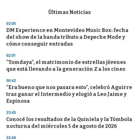
s
e
c
Últimas Noticias
o
n
02:05
d
DM Experience en Montevideo Music Box: fecha
s
o
del show de la banda tributo a Depeche Mode y
f
cómo conseguir entradas
3
3
s
02:01
e
"Tomdaya", el matrimonio de estrellas jóvenes
c
que está llevando a la generación Z a los cines
o
n
d
00:42
s
"Era bueno que nos pasara esto", celebró Aguirre
tras ganar el Intermedio y elogió a Leo Jaime y
Espinosa
23:45
Conocé los resultados de la Quiniela y la Tómbola
nocturna del miércoles 5 de agosto de 2026
22:49