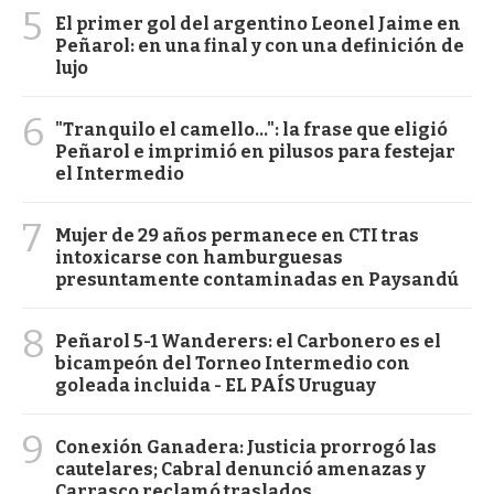
5
El primer gol del argentino Leonel Jaime en
Peñarol: en una final y con una definición de
lujo
6
"Tranquilo el camello...": la frase que eligió
Peñarol e imprimió en pilusos para festejar
el Intermedio
7
Mujer de 29 años permanece en CTI tras
intoxicarse con hamburguesas
presuntamente contaminadas en Paysandú
8
Peñarol 5-1 Wanderers: el Carbonero es el
bicampeón del Torneo Intermedio con
goleada incluida - EL PAÍS Uruguay
9
Conexión Ganadera: Justicia prorrogó las
cautelares; Cabral denunció amenazas y
Carrasco reclamó traslados