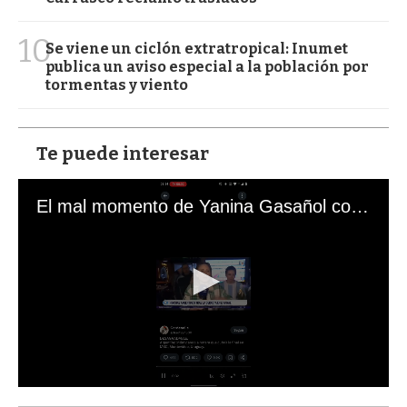
10
Se viene un ciclón extratropical: Inumet
publica un aviso especial a la población por
tormentas y viento
Te puede interesar
El mal momento de Yanina Gasañol con un hincha argentino en "Subrayado"
0