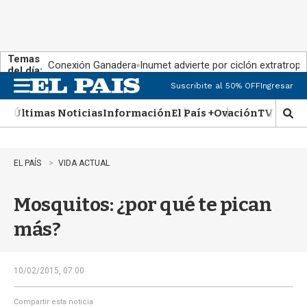
Temas
Conexión Ganadera
Inumet advierte por ciclón extratropi
del día:
Suscribite al 50% OFF
Ingresar
M
e
Últimas Noticias
Información
El País +
Ovación
TV Show
n
M
u
o
s
t
EL PAÍS
VIDA ACTUAL
r
a
Mosquitos: ¿por qué te pican
r
b
más?
�
s
q
u
10/02/2015, 07:00
e
d
Compartir esta noticia