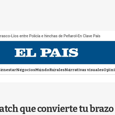
rrasco
Líos entre Policía e hinchas de Peñarol
En Clave País
ienestar
Negocios
Mundo
Rurales
Narrativas visuales
Opin
ch que convierte tu brazo e