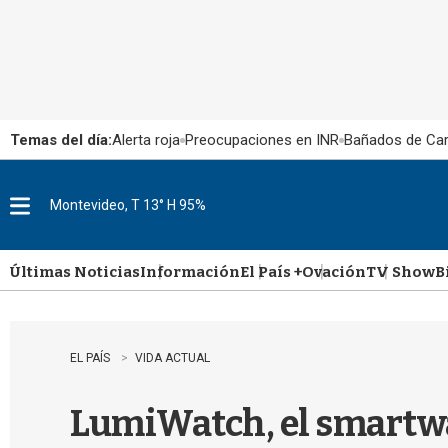
Temas del día:
Alerta roja
Preocupaciones en INR
Bañados de Ca
Montevideo, T 13° H 95%
M
e
n
u
Últimas Noticias
Información
El País +
Ovación
TV Show
B
EL PAÍS
VIDA ACTUAL
LumiWatch, el smartwat