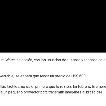
umiWatch en acción, con los usuarios deslizando y tocando colo
earable, se espera que tenga un precio de US$ 600.
as táctiles, no es el primero que lo realiza. En febrero, la empr
a un pequeño proyector para transmitir imágenes al brazo del