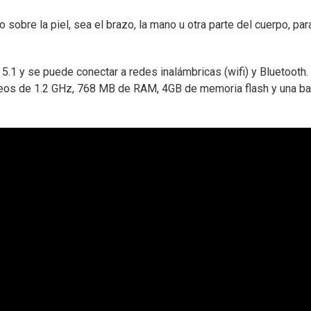
o sobre la piel, sea el brazo, la mano u otra parte del cuerpo, par
5.1 y se puede conectar a redes inalámbricas (wifi) y Bluetooth.
os de 1.2 GHz, 768 MB de RAM, 4GB de memoria flash y una ba