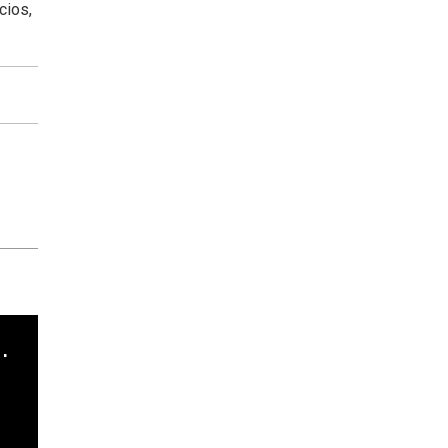
cios,
cha argentino en "Subrayado"