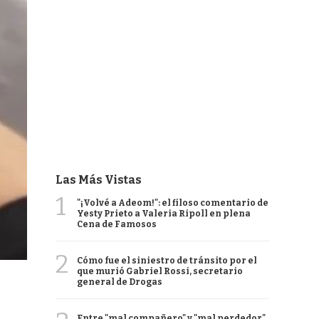
Las Más Vistas
1
"¡Volvé a Adeom!": el filoso comentario de
Yesty Prieto a Valeria Ripoll en plena
Cena de Famosos
2
Cómo fue el siniestro de tránsito por el
que murió Gabriel Rossi, secretario
general de Drogas
Entre "mal compañero" y "mal perdedor",