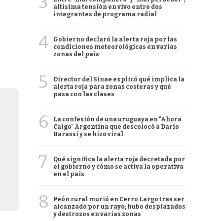
3
altísima tensión en vivo entre dos
integrantes de programa radial
4
Gobierno declaró la alerta roja por las
condiciones meteorológicas en varias
zonas del país
5
Director del Sinae explicó qué implica la
alerta roja para zonas costeras y qué
pasa con las clases
6
La confesión de una uruguaya en "Ahora
Caigo" Argentina que descolocó a Darío
Barassi y se hizo viral
7
Qué significa la alerta roja decretada por
el gobierno y cómo se activa la operativa
en el país
8
Peón rural murió en Cerro Largo tras ser
alcanzado por un rayo; hubo desplazados
y destrozos en varias zonas