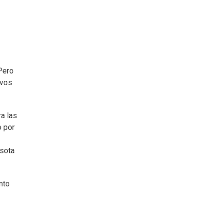
Pero
ivos
a las
o por
esota
nto