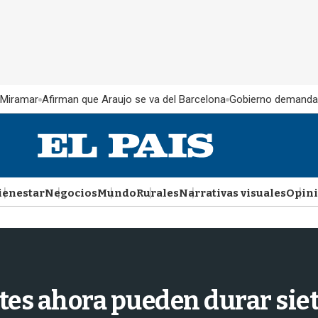
 Miramar
Afirman que Araujo se va del Barcelona
Gobierno demanda
ienestar
Negocios
Mundo
Rurales
Narrativas visuales
Opin
ntes ahora pueden durar sie