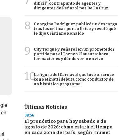
7
difícil": contrapunto de agentes y
dirigentes de Peñarol por De La Cruz
8
Georgina Rodríguez publicó un descargo
tras las críticas por su físico y reveló qué
le dijo Cristiano Ronaldo
9
City Torque y Peñarol en un prometedor
partido por el Torneo Clausura: hora,
formaciones y dónde verlo en vivo
10
La figura del Carnaval que tuvo un cruce
con Petinatti debuta como conductor de
un histórico programa
ogle
Últimas Noticias
 en
08:56
El pronóstico para hoy sabado 8 de
agosto de 2026: cómo estará el tiempo
en cada zona del país, según Inumet
id