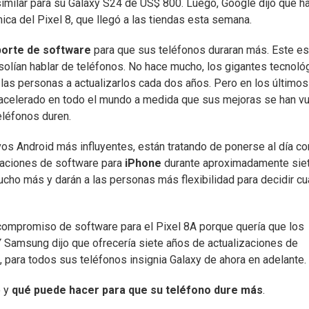
milar para su Galaxy S24 de US$ 800. Luego, Google dijo que ha
ca del Pixel 8, que llegó a las tiendas esta semana.
orte de software
para que sus teléfonos duraran más. Este es
olían hablar de teléfonos. No hace mucho, los gigantes tecnoló
las personas a actualizarlos cada dos años. Pero en los últimos
sacelerado en todo el mundo a medida que sus mejoras se han vu
eléfonos duren.
ivos Android más influyentes, están tratando de ponerse al día co
zaciones de software para
iPhone
durante aproximadamente sie
cho más y darán a las personas más flexibilidad para decidir c
compromiso de software para el Pixel 8A porque quería que los
 Y Samsung dijo que ofrecería siete años de actualizaciones de
, para todos sus teléfonos insignia Galaxy de ahora en adelante.
o y
qué puede hacer para que su teléfono dure más
.