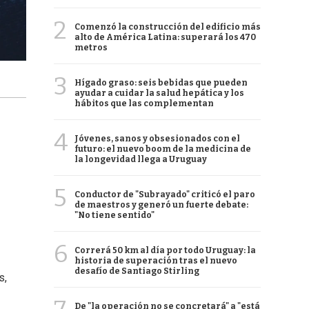
2
Comenzó la construcción del edificio más
alto de América Latina: superará los 470
metros
3
Hígado graso: seis bebidas que pueden
ayudar a cuidar la salud hepática y los
hábitos que las complementan
4
Jóvenes, sanos y obsesionados con el
futuro: el nuevo boom de la medicina de
la longevidad llega a Uruguay
5
Conductor de "Subrayado" criticó el paro
de maestros y generó un fuerte debate:
"No tiene sentido"
6
Correrá 50 km al día por todo Uruguay: la
historia de superación tras el nuevo
desafío de Santiago Stirling
s,
De "la operación no se concretará" a "está