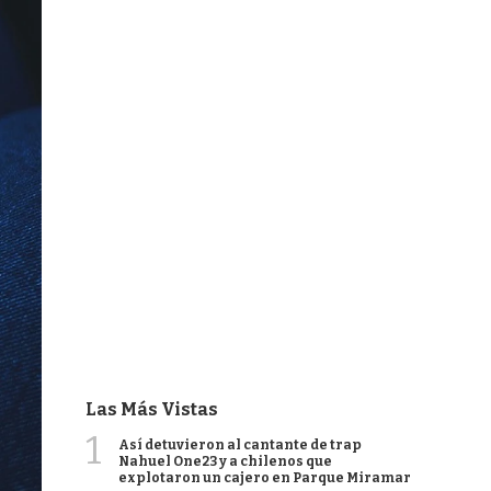
Las Más Vistas
1
Así detuvieron al cantante de trap
Nahuel One23 y a chilenos que
explotaron un cajero en Parque Miramar