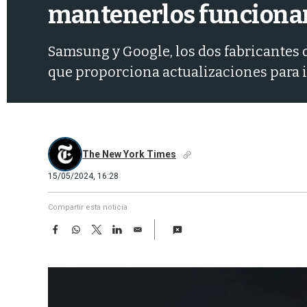
mantenerlos funcion
Samsung y Google, los dos fabricantes d
que proporciona actualizaciones para 
The New York Times
15/05/2024, 16:28
Compartir esta noticia
F
W
T
L
E
a
h
w
i
m
c
a
i
n
a
e
t
t
k
i
b
s
t
e
l
o
A
e
d