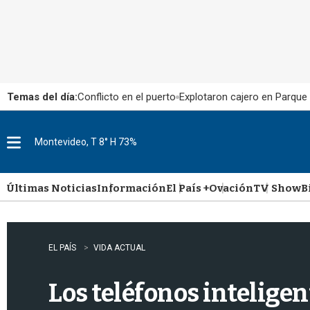
Temas del día:
Conflicto en el puerto
Explotaron cajero en Parque
Montevideo, T 8° H 73%
M
e
n
u
Últimas Noticias
Información
El País +
Ovación
TV Show
B
EL PAÍS
VIDA ACTUAL
Los teléfonos intelige