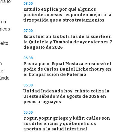
ría lo
08:00
Estudio explica por qué algunos
pacientes obesos responden mejor a la
tirzepatida que a otros tratamientos
 un
gicos
07:00
Estas fueron las bolillas de la suerte en
la Quiniela y Tómbola de ayer viernes 7
elto
de agosto de 2026
06:38
n
Paso a paso, Equal Mostaza encabezó el
podio de Carlos Daniel Etchechoury en
te
el Comparación de Palermo
uándo
06:00
Unidad Indexada hoy: cuánto cotiza la
UI este sábado 8 de agosto de 2026 en
pesos uruguayos
05:00
Yogur, yogur griego y kéfir: cuáles son
sus diferencias y qué beneficios
aportan a la salud intestinal