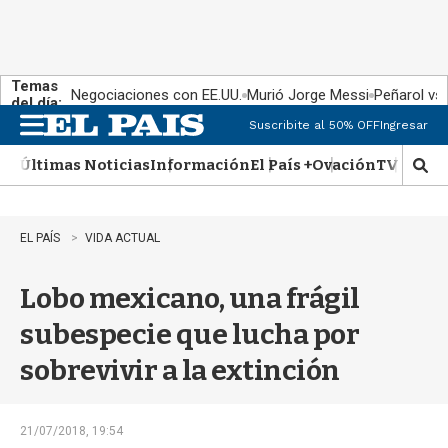
Temas
Negociaciones con EE.UU.
Murió Jorge Messi
Peñarol vs
del día:
Suscribite al 50% OFF
Ingresar
M
e
Últimas Noticias
Información
El País +
Ovación
TV Show
n
M
u
o
s
t
EL PAÍS
VIDA ACTUAL
r
a
Lobo mexicano, una frágil
r
b
subespecie que lucha por
�
s
sobrevivir a la extinción
q
u
e
d
21/07/2018, 19:54