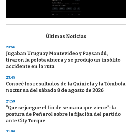
0
s
e
c
Últimas Noticias
o
n
23:56
d
Jugaban Uruguay Montevideo y Paysandú,
s
o
tiraron la pelota afuera y se produjo un insólito
f
accidente en la ruta
3
3
s
23:45
e
Conocé los resultados de la Quiniela y la Tómbola
c
nocturna del sábado 8 de agosto de 2026
o
n
d
21:59
s
"Que se juegue el fin de semana que viene": la
postura de Peñarol sobre la fijación del partido
ante City Torque
21:59