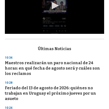
0
s
e
c
Últimas Noticias
o
n
10:34
d
Maestros realizarán un paro nacional de 24
s
o
horas: en qué fecha de agosto será y cuáles son
f
los reclamos
3
3
s
10:28
e
Feriado del 13 de agosto de 2026: quiénes no
c
trabajan en Uruguay el próximo jueves por un
o
n
asueto
d
s
10:24