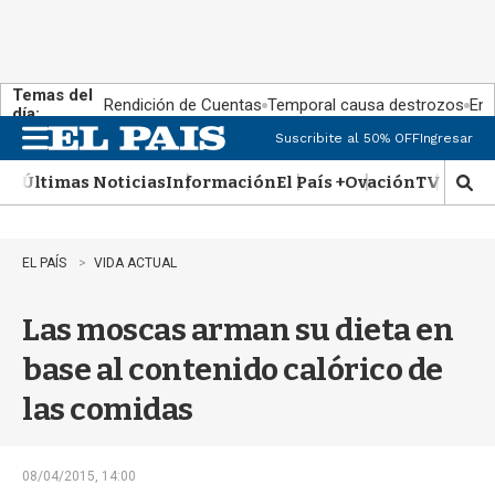
Temas del
Rendición de Cuentas
Temporal causa destrozos
En 
día:
Suscribite al 50% OFF
Ingresar
M
e
Últimas Noticias
Información
El País +
Ovación
TV Show
n
M
u
o
s
t
EL PAÍS
VIDA ACTUAL
r
a
Las moscas arman su dieta en
r
b
base al contenido calórico de
�
s
las comidas
q
u
e
d
08/04/2015, 14:00