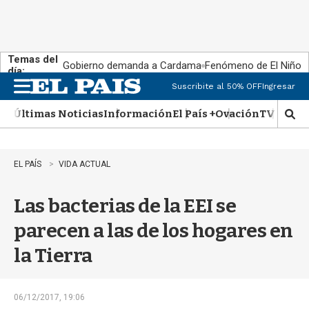
Temas del
Gobierno demanda a Cardama
Fenómeno de El Niño
día:
Suscribite al 50% OFF
Ingresar
M
e
Últimas Noticias
Información
El País +
Ovación
TV Show
n
M
u
o
s
t
EL PAÍS
VIDA ACTUAL
r
a
Las bacterias de la EEI se
r
b
parecen a las de los hogares en
�
s
la Tierra
q
u
e
d
06/12/2017, 19:06