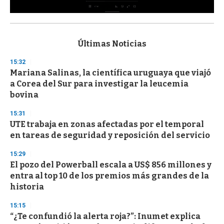
0
s
e
c
Últimas Noticias
o
n
15:32
d
Mariana Salinas, la científica uruguaya que viajó
s
o
a Corea del Sur para investigar la leucemia
f
bovina
3
3
s
15:31
e
UTE trabaja en zonas afectadas por el temporal
c
en tareas de seguridad y reposición del servicio
o
n
d
15:29
s
El pozo del Powerball escala a US$ 856 millones y
entra al top 10 de los premios más grandes de la
historia
15:15
“¿Te confundió la alerta roja?”: Inumet explica