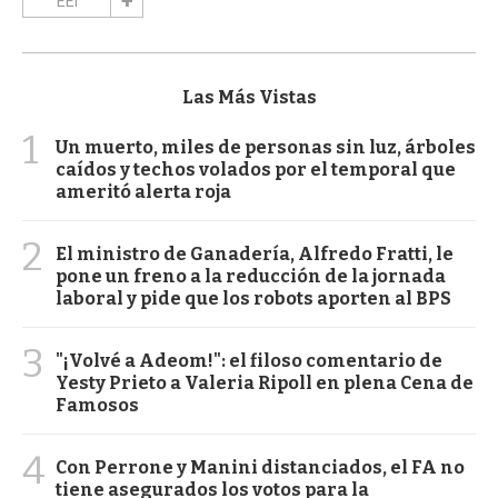
EEI
Las Más Vistas
1
Un muerto, miles de personas sin luz, árboles
caídos y techos volados por el temporal que
ameritó alerta roja
2
El ministro de Ganadería, Alfredo Fratti, le
pone un freno a la reducción de la jornada
laboral y pide que los robots aporten al BPS
3
"¡Volvé a Adeom!": el filoso comentario de
Yesty Prieto a Valeria Ripoll en plena Cena de
Famosos
4
Con Perrone y Manini distanciados, el FA no
tiene asegurados los votos para la