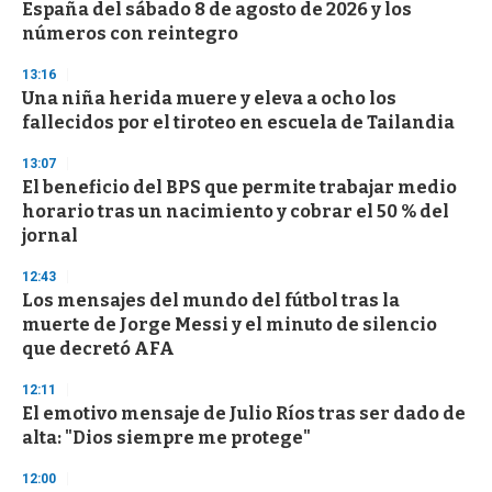
o
España del sábado 8 de agosto de 2026 y los
f
números con reintegro
3
3
s
13:16
e
Una niña herida muere y eleva a ocho los
c
fallecidos por el tiroteo en escuela de Tailandia
o
n
d
13:07
s
El beneficio del BPS que permite trabajar medio
horario tras un nacimiento y cobrar el 50 % del
jornal
12:43
Los mensajes del mundo del fútbol tras la
muerte de Jorge Messi y el minuto de silencio
que decretó AFA
12:11
El emotivo mensaje de Julio Ríos tras ser dado de
alta: "Dios siempre me protege"
12:00