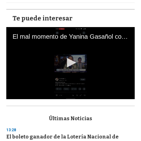
Te puede interesar
El mal momento de Yanina Gasañol con un hincha argentino en "Subrayado"
0
s
e
c
Últimas Noticias
o
n
13:28
d
El boleto ganador de la Lotería Nacional de
s