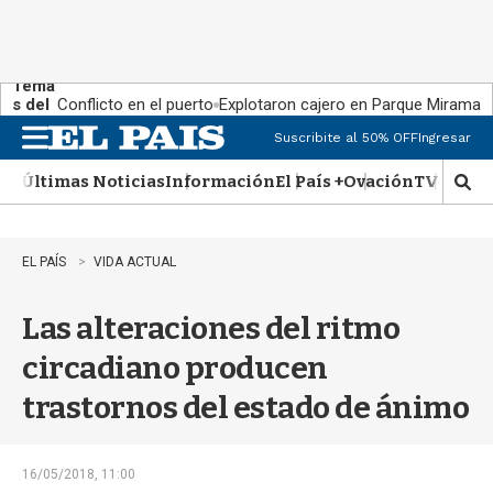
Tema
s del
Conflicto en el puerto
Explotaron cajero en Parque Miramar
día:
Suscribite al 50% OFF
Ingresar
M
e
Últimas Noticias
Información
El País +
Ovación
TV Show
n
M
u
o
s
t
EL PAÍS
VIDA ACTUAL
r
a
Las alteraciones del ritmo
r
b
circadiano producen
�
s
trastornos del estado de ánimo
q
u
e
d
16/05/2018, 11:00