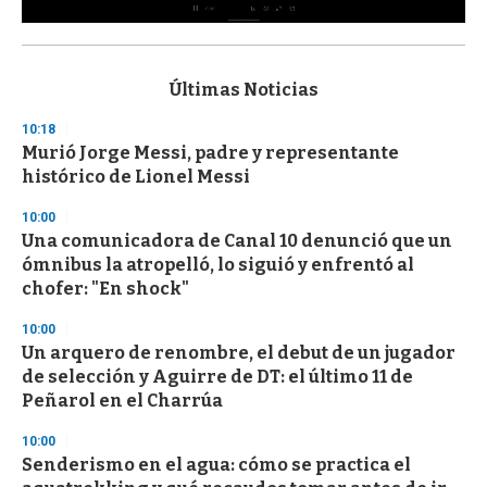
0
s
e
c
Últimas Noticias
o
n
10:18
d
Murió Jorge Messi, padre y representante
s
o
histórico de Lionel Messi
f
3
10:00
3
s
Una comunicadora de Canal 10 denunció que un
e
ómnibus la atropelló, lo siguió y enfrentó al
c
chofer: "En shock"
o
n
d
10:00
s
Un arquero de renombre, el debut de un jugador
de selección y Aguirre de DT: el último 11 de
Peñarol en el Charrúa
10:00
Senderismo en el agua: cómo se practica el