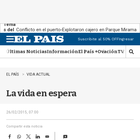
Tema
s del
Conflicto en el puerto
Explotaron cajero en Parque Miramar
día:
Suscribite al 50% OFF
Ingresar
M
e
Últimas Noticias
Información
El País +
Ovación
TV Show
n
M
u
o
s
t
EL PAÍS
VIDA ACTUAL
r
a
La vida en espera
r
b
�
s
26/02/2015, 07:00
q
u
Compartir esta noticia
e
F
W
T
L
E
d