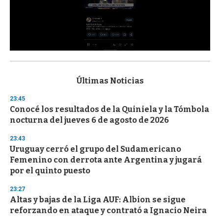
0
s
e
c
Últimas Noticias
o
n
23:45
d
Conocé los resultados de la Quiniela y la Tómbola
s
o
nocturna del jueves 6 de agosto de 2026
f
3
23:43
3
s
Uruguay cerró el grupo del Sudamericano
e
Femenino con derrota ante Argentina y jugará
c
por el quinto puesto
o
n
d
23:27
s
Altas y bajas de la Liga AUF: Albion se sigue
reforzando en ataque y contrató a Ignacio Neira