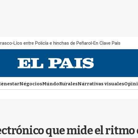
rrasco
Líos entre Policía e hinchas de Peñarol
En Clave País
ienestar
Negocios
Mundo
Rurales
Narrativas visuales
Opin
ctrónico que mide el ritmo 