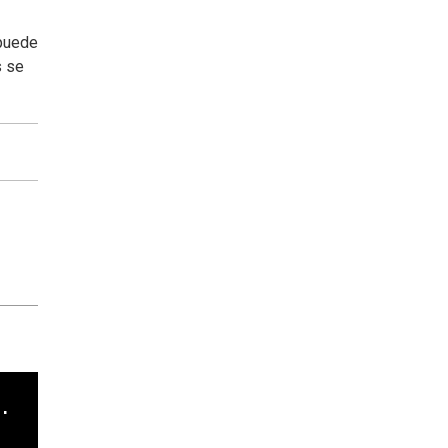
 puede
s se
cha argentino en "Subrayado"