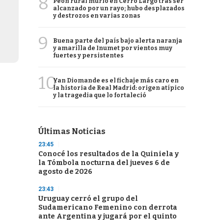
8
Peón rural murió en Cerro Largo tras ser
alcanzado por un rayo; hubo desplazados
y destrozos en varias zonas
9
Buena parte del país bajo alerta naranja
y amarilla de Inumet por vientos muy
fuertes y persistentes
10
Yan Diomande es el fichaje más caro en
la historia de Real Madrid: origen atípico
y la tragedia que lo fortaleció
Últimas Noticias
23:45
Conocé los resultados de la Quiniela y
la Tómbola nocturna del jueves 6 de
agosto de 2026
23:43
Uruguay cerró el grupo del
Sudamericano Femenino con derrota
ante Argentina y jugará por el quinto