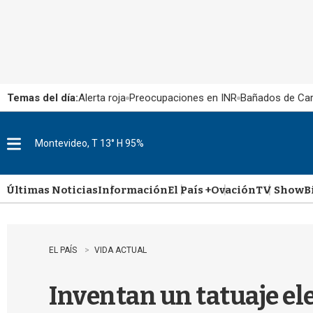
Temas del día:
Alerta roja
Preocupaciones en INR
Bañados de Ca
Montevideo, T 13° H 95%
M
e
n
u
Últimas Noticias
Información
El País +
Ovación
TV Show
B
EL PAÍS
VIDA ACTUAL
Inventan un tatuaje ele