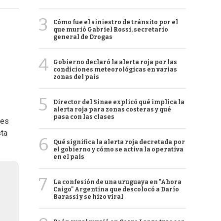
3
Cómo fue el siniestro de tránsito por el
que murió Gabriel Rossi, secretario
general de Drogas
4
Gobierno declaró la alerta roja por las
condiciones meteorológicas en varias
zonas del país
5
Director del Sinae explicó qué implica la
alerta roja para zonas costeras y qué
pasa con las clases
ces
sta
6
Qué significa la alerta roja decretada por
el gobierno y cómo se activa la operativa
en el país
7
La confesión de una uruguaya en "Ahora
Caigo" Argentina que descolocó a Darío
Barassi y se hizo viral