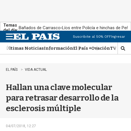
Temas
Bañados de Carrasco
Líos entre Policía e hinchas de Peña
del día:
Suscribite al 50% OFF
Ingresar
M
e
Últimas Noticias
Información
El País +
Ovación
TV Show
n
M
u
o
s
t
EL PAÍS
VIDA ACTUAL
r
a
Hallan una clave molecular
r
b
para retrasar desarrollo de la
�
s
esclerosis múltiple
q
u
e
d
04/07/2018, 12:27