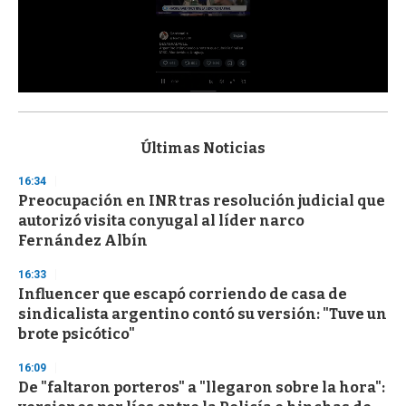
0
s
e
c
Últimas Noticias
o
n
16:34
d
Preocupación en INR tras resolución judicial que
s
o
autorizó visita conyugal al líder narco
f
Fernández Albín
3
3
s
16:33
e
Influencer que escapó corriendo de casa de
c
sindicalista argentino contó su versión: "Tuve un
o
n
brote psicótico"
d
s
16:09
De "faltaron porteros" a "llegaron sobre la hora":