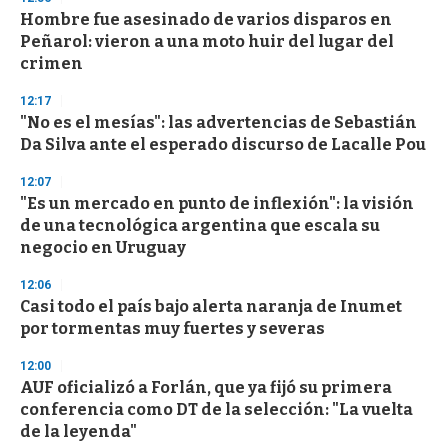
Hombre fue asesinado de varios disparos en
Peñarol: vieron a una moto huir del lugar del
crimen
12:17
"No es el mesías": las advertencias de Sebastián
Da Silva ante el esperado discurso de Lacalle Pou
12:07
"Es un mercado en punto de inflexión": la visión
de una tecnológica argentina que escala su
negocio en Uruguay
12:06
Casi todo el país bajo alerta naranja de Inumet
por tormentas muy fuertes y severas
12:00
AUF oficializó a Forlán, que ya fijó su primera
conferencia como DT de la selección: "La vuelta
de la leyenda"