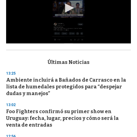
0
s
e
c
Últimas Noticias
o
n
13:25
d
Ambiente incluirá a Bañados de Carrasco en la
s
o
lista de humedales protegidos para “despejar
f
dudas y manejos”
3
3
s
13:02
e
Foo Fighters confirmó su primer show en
c
Uruguay: fecha, lugar, precios y cómo será la
o
n
venta de entradas
d
s
12:56