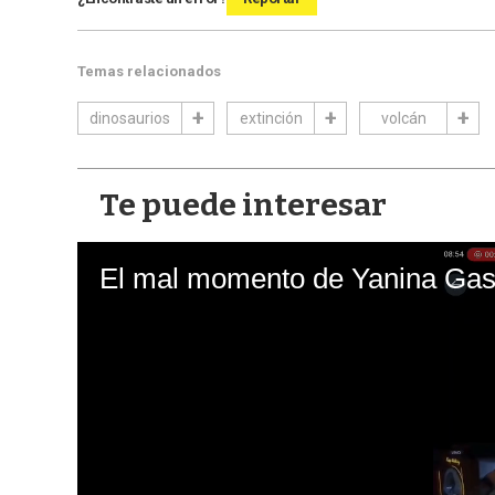
Temas relacionados
dinosaurios
extinción
volcán
Te puede interesar