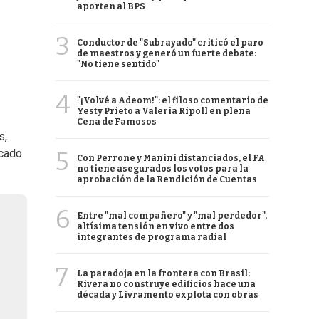
aporten al BPS
3
Conductor de "Subrayado" criticó el paro
de maestros y generó un fuerte debate:
"No tiene sentido"
4
"¡Volvé a Adeom!": el filoso comentario de
Yesty Prieto a Valeria Ripoll en plena
Cena de Famosos
s,
5
icado
Con Perrone y Manini distanciados, el FA
no tiene asegurados los votos para la
aprobación de la Rendición de Cuentas
6
Entre "mal compañero" y "mal perdedor",
altísima tensión en vivo entre dos
integrantes de programa radial
7
La paradoja en la frontera con Brasil:
Rivera no construye edificios hace una
década y Livramento explota con obras