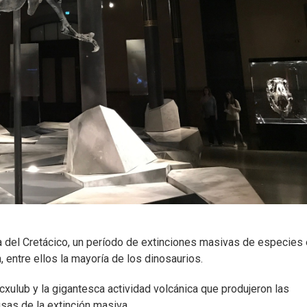
a del Cretácico, un período de extinciones masivas de especies 
 entre ellos la mayoría de los dinosaurios.
cxulub y la gigantesca actividad volcánica que produjeron las
usas de la extinción masiva.