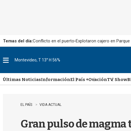
Temas del día:
Conflicto en el puerto
Explotaron cajero en Parque
Montevideo, T 13° H 56%
M
e
n
u
Últimas Noticias
Información
El País +
Ovación
TV Show
B
EL PAÍS
VIDA ACTUAL
Gran pulso de magma t