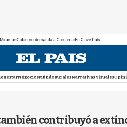
 Miramar
Gobierno demanda a Cardama
En Clave País
ienestar
Negocios
Mundo
Rurales
Narrativas visuales
Opin
ambién contribuyó a extinc