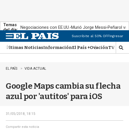
Temas
Negociaciones con EE.UU.
Murió Jorge Messi
Peñarol vs
del día:
Suscribite al 50% OFF
Ingresar
M
e
Últimas Noticias
Información
El País +
Ovación
TV Show
n
M
u
o
s
t
EL PAÍS
VIDA ACTUAL
r
a
Google Maps cambia su flecha
r
b
azul por 'autitos' para iOS
�
s
q
u
31/05/2018, 18:15
e
d
Compartir esta noticia