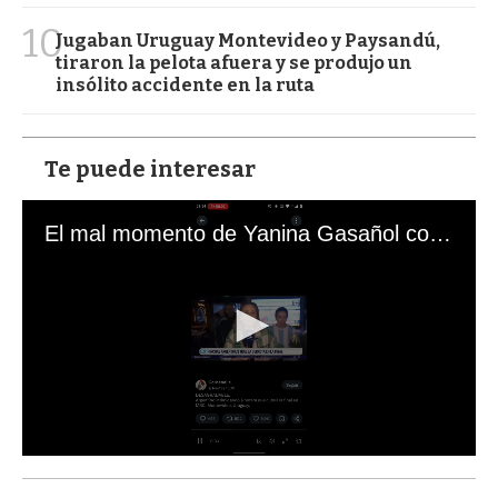
10
Jugaban Uruguay Montevideo y Paysandú,
tiraron la pelota afuera y se produjo un
insólito accidente en la ruta
Te puede interesar
El mal momento de Yanina Gasañol con un hincha argentino en "Subrayado"
0
s