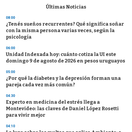
e
c
Últimas Noticias
o
n
08:00
d
¿Tenés sueños recurrentes? Qué significa soñar
s
o
con la misma persona varias veces, según la
f
psicología
3
3
s
06:00
e
Unidad Indexada hoy: cuánto cotiza la UI este
c
domingo 9 de agosto de 2026 en pesos uruguayos
o
n
d
05:00
s
¿Por qué la diabetes y la depresión forman una
pareja cada vez más común?
04:30
Experto en medicina del estrés llega a
Montevideo: las claves de Daniel López Rosetti
para vivir mejor
04:10