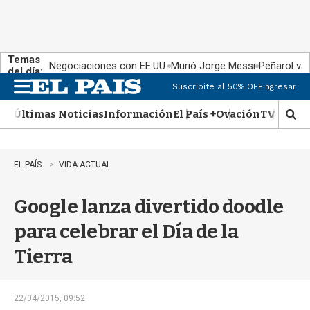
Temas
Negociaciones con EE.UU.
Murió Jorge Messi
Peñarol vs
del día:
Suscribite al 50% OFF
Ingresar
M
e
Últimas Noticias
Información
El País +
Ovación
TV Show
n
M
u
o
s
t
EL PAÍS
VIDA ACTUAL
r
a
Google lanza divertido doodle
r
b
para celebrar el Día de la
�
s
Tierra
q
u
e
d
22/04/2015, 09:52