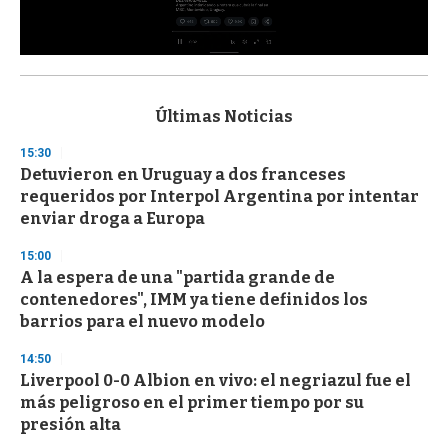
0
s
e
c
Últimas Noticias
o
n
15:30
d
Detuvieron en Uruguay a dos franceses
s
o
requeridos por Interpol Argentina por intentar
f
enviar droga a Europa
3
3
s
15:00
e
A la espera de una "partida grande de
c
contenedores", IMM ya tiene definidos los
o
n
barrios para el nuevo modelo
d
s
14:50
Liverpool 0-0 Albion en vivo: el negriazul fue el
más peligroso en el primer tiempo por su
presión alta