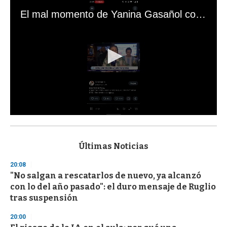
El mal momento de Yanina Gasañol con un hincha argentino en "Subrayado"
0
s
e
c
Últimas Noticias
o
n
20:08
d
"No salgan a rescatarlos de nuevo, ya alcanzó
s
o
con lo del año pasado": el duro mensaje de Ruglio
f
tras suspensión
3
3
s
20:00
e