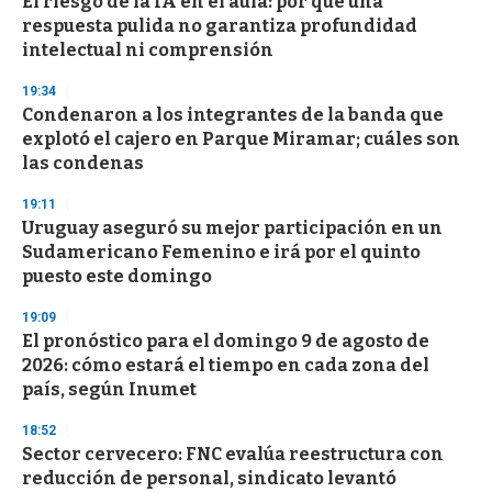
El riesgo de la IA en el aula: por qué una
c
respuesta pulida no garantiza profundidad
o
n
intelectual ni comprensión
d
s
19:34
Condenaron a los integrantes de la banda que
explotó el cajero en Parque Miramar; cuáles son
las condenas
19:11
Uruguay aseguró su mejor participación en un
Sudamericano Femenino e irá por el quinto
puesto este domingo
19:09
El pronóstico para el domingo 9 de agosto de
2026: cómo estará el tiempo en cada zona del
país, según Inumet
18:52
Sector cervecero: FNC evalúa reestructura con
reducción de personal, sindicato levantó