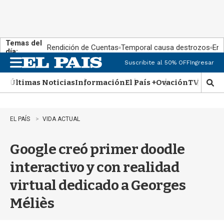
Temas del
Rendición de Cuentas
Temporal causa destrozos
En 
día:
Suscribite al 50% OFF
Ingresar
M
e
Últimas Noticias
Información
El País +
Ovación
TV Show
n
M
u
o
s
t
EL PAÍS
VIDA ACTUAL
r
a
Google creó primer doodle
r
b
interactivo y con realidad
�
s
virtual dedicado a Georges
q
u
Méliès
e
d