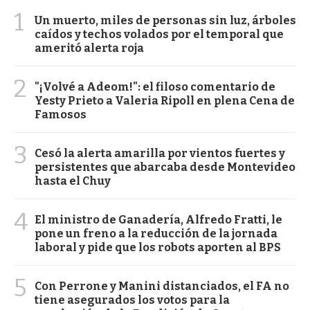
1
Un muerto, miles de personas sin luz, árboles
caídos y techos volados por el temporal que
ameritó alerta roja
2
"¡Volvé a Adeom!": el filoso comentario de
Yesty Prieto a Valeria Ripoll en plena Cena de
Famosos
3
Cesó la alerta amarilla por vientos fuertes y
persistentes que abarcaba desde Montevideo
hasta el Chuy
4
El ministro de Ganadería, Alfredo Fratti, le
pone un freno a la reducción de la jornada
laboral y pide que los robots aporten al BPS
5
Con Perrone y Manini distanciados, el FA no
tiene asegurados los votos para la