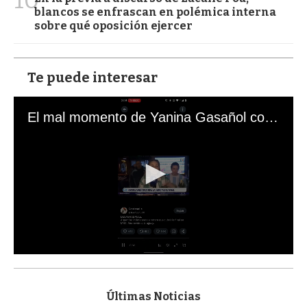
10
blancos se enfrascan en polémica interna
sobre qué oposición ejercer
Te puede interesar
El mal momento de Yanina Gasañol con un hincha argentino en "Subrayado"
0
s
e
c
Últimas Noticias
o