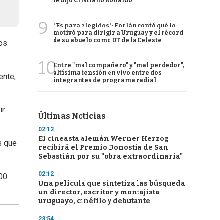
le dijo Cristiano Ronaldo
9
“Es para elegidos”: Forlán contó qué lo
motivó para dirigir a Uruguay y el récord
de su abuelo como DT de la Celeste
nos
10
Entre "mal compañero" y "mal perdedor",
altísima tensión en vivo entre dos
ente,
integrantes de programa radial
ir
Últimas Noticias
02:12
El cineasta alemán Werner Herzog
s que
recibirá el Premio Donostia de San
Sebastián por su "obra extraordinaria"
02:12
:00
Una película que sintetiza las búsqueda
un director, escritor y montajista
uruguayo, cinéfilo y debutante
23:54