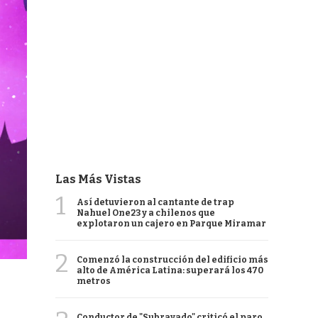
Las Más Vistas
1
Así detuvieron al cantante de trap
Nahuel One23 y a chilenos que
explotaron un cajero en Parque Miramar
2
Comenzó la construcción del edificio más
alto de América Latina: superará los 470
metros
Conductor de "Subrayado" criticó el paro