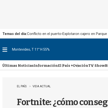
Temas del día:
Conflicto en el puerto
Explotaron cajero en Parque
Montevideo, T 11° H 55%
M
e
n
u
Últimas Noticias
Información
El País +
Ovación
TV Show
B
EL PAÍS
VIDA ACTUAL
Fortnite: ¿cómo conseg