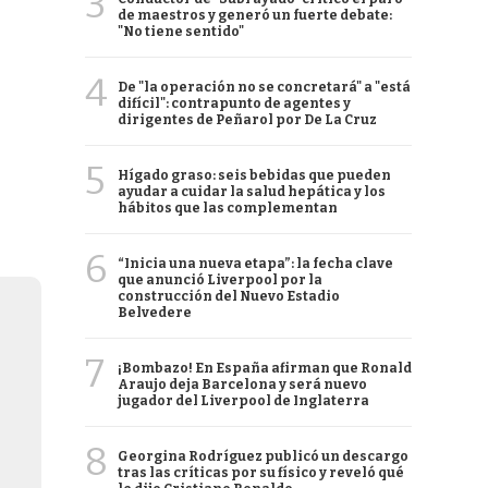
3
de maestros y generó un fuerte debate:
"No tiene sentido"
4
De "la operación no se concretará" a "está
difícil": contrapunto de agentes y
dirigentes de Peñarol por De La Cruz
5
Hígado graso: seis bebidas que pueden
ayudar a cuidar la salud hepática y los
hábitos que las complementan
6
“Inicia una nueva etapa”: la fecha clave
que anunció Liverpool por la
construcción del Nuevo Estadio
Belvedere
7
¡Bombazo! En España afirman que Ronald
Araujo deja Barcelona y será nuevo
jugador del Liverpool de Inglaterra
8
Georgina Rodríguez publicó un descargo
tras las críticas por su físico y reveló qué