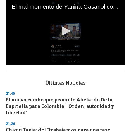
El mal momento de Yanina Gasañol con un hincha argentino en "Subrayado"
0
s
e
c
Últimas Noticias
o
n
21:45
d
El nuevo rumbo que promete Abelardo De la
s
o
Espriella para Colombia: "Orden, autoridad y
f
libertad"
3
3
s
21:26
e
Chiqui Tapia: del "trabajamos para una fase