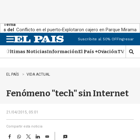
Tema
s del
Conflicto en el puerto
Explotaron cajero en Parque Miramar
día:
Suscribite al 50% OFF
Ingresar
M
e
Últimas Noticias
Información
El País +
Ovación
TV Show
n
M
u
o
s
t
EL PAÍS
VIDA ACTUAL
r
a
Fenómeno "tech" sin Internet
r
b
�
s
21/04/2015, 05:01
q
u
Compartir esta noticia
e
F
W
T
L
E
d