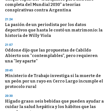
c
completa del Mundial 2030" a teorías
o
n
conspirativas contra Argentina
d
s
21:24
La pasión de un periodista por los datos
deportivos que hasta le costó un matrimonio: la
historia de Willy Viola
21:07
Oddone dijo que las propuestas de Cabildo
Abierto son "contemplables", pero requieren
una "ley aparte"
20:45
Ministerio de Trabajo investiga si la muerte de
un peón por un rayo en Cerro Largo incumple el
protocolo rural
20:30
Hígado graso: seis bebidas que pueden ayudar a
cuidar la salud hepática y los hábitos que las