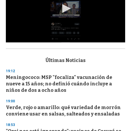
0
s
e
c
Últimas Noticias
o
n
19:12
d
Meningococo: MSP "focaliza" vacunación de
s
o
nueve a 15 años; no definió cuándo incluye a
f
niños de dos a ocho años
3
3
s
19:00
e
Verde, rojo o amarillo: qué variedad de morrón
c
conviene usar en salsas, salteados y ensaladas
o
n
d
18:53
s