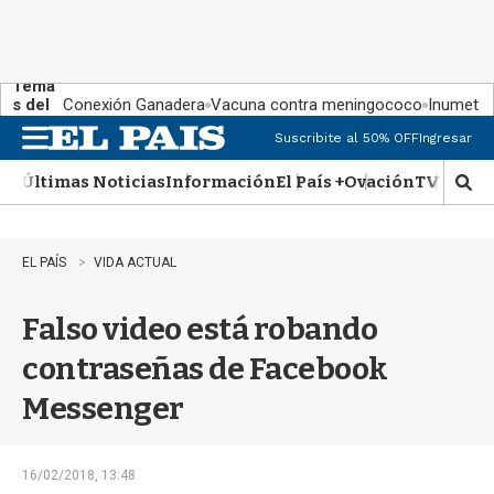
Tema
s del
Conexión Ganadera
Vacuna contra meningococo
Inumet ad
día:
Suscribite al 50% OFF
Ingresar
M
e
Últimas Noticias
Información
El País +
Ovación
TV Show
n
M
u
o
s
t
EL PAÍS
VIDA ACTUAL
r
a
Falso video está robando
r
b
contraseñas de Facebook
�
s
Messenger
q
u
e
d
16/02/2018, 13:48