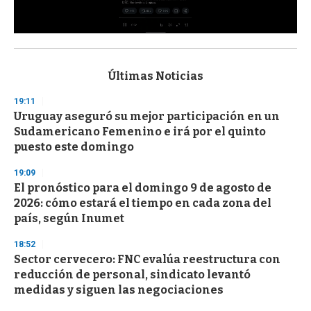
0
s
e
c
Últimas Noticias
o
n
19:11
d
Uruguay aseguró su mejor participación en un
s
o
Sudamericano Femenino e irá por el quinto
f
puesto este domingo
3
3
s
19:09
e
El pronóstico para el domingo 9 de agosto de
c
2026: cómo estará el tiempo en cada zona del
o
n
país, según Inumet
d
s
18:52
Sector cervecero: FNC evalúa reestructura con
reducción de personal, sindicato levantó
medidas y siguen las negociaciones