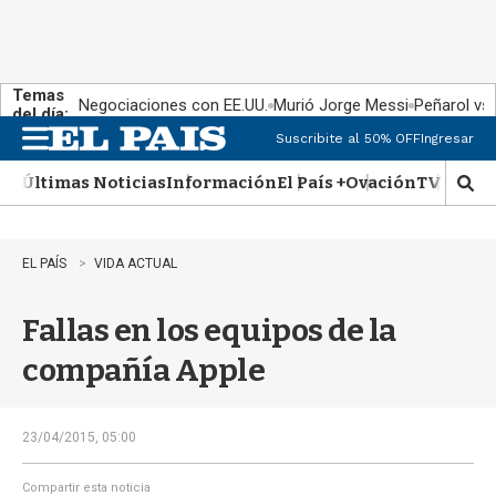
Temas
Negociaciones con EE.UU.
Murió Jorge Messi
Peñarol vs
del día:
Suscribite al 50% OFF
Ingresar
M
e
Últimas Noticias
Información
El País +
Ovación
TV Show
n
M
u
o
s
t
EL PAÍS
VIDA ACTUAL
r
a
Fallas en los equipos de la
r
b
compañía Apple
�
s
q
u
23/04/2015, 05:00
e
d
Compartir esta noticia