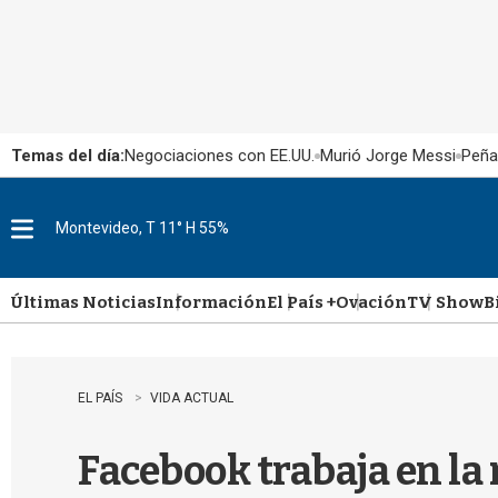
Temas del día:
Negociaciones con EE.UU.
Murió Jorge Messi
Peña
Montevideo, T 11° H 55%
M
e
n
u
Últimas Noticias
Información
El País +
Ovación
TV Show
B
EL PAÍS
VIDA ACTUAL
Facebook trabaja en la 