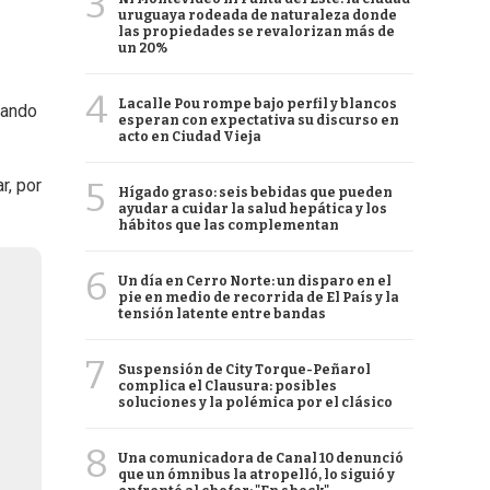
3
uruguaya rodeada de naturaleza donde
las propiedades se revalorizan más de
un 20%
4
Lacalle Pou rompe bajo perfil y blancos
sando
esperan con expectativa su discurso en
acto en Ciudad Vieja
5
r, por
Hígado graso: seis bebidas que pueden
ayudar a cuidar la salud hepática y los
hábitos que las complementan
6
Un día en Cerro Norte: un disparo en el
pie en medio de recorrida de El País y la
tensión latente entre bandas
7
Suspensión de City Torque-Peñarol
complica el Clausura: posibles
soluciones y la polémica por el clásico
8
Una comunicadora de Canal 10 denunció
que un ómnibus la atropelló, lo siguió y