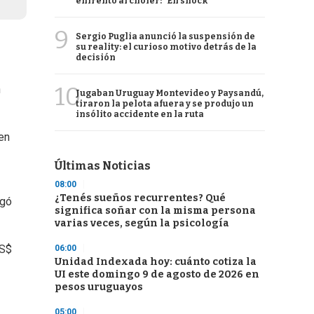
enfrentó al chofer: "En shock"
9
Sergio Puglia anunció la suspensión de
su reality: el curioso motivo detrás de la
decisión
10
n
Jugaban Uruguay Montevideo y Paysandú,
tiraron la pelota afuera y se produjo un
insólito accidente en la ruta
ien
Últimas Noticias
08:00
¿Tenés sueños recurrentes? Qué
egó
significa soñar con la misma persona
varias veces, según la psicología
US$
06:00
Unidad Indexada hoy: cuánto cotiza la
UI este domingo 9 de agosto de 2026 en
pesos uruguayos
05:00