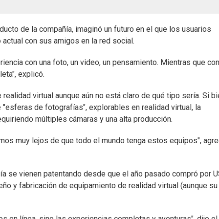
ducto de la compañía, imaginó un futuro en el que los usuarios
 actual con sus amigos en la red social.
encia con una foto, un video, un pensamiento. Mientras que co
eta", explicó.
ealidad virtual aunque aún no está claro de qué tipo sería. Si b
esferas de fotografías", explorables en realidad virtual, la
quiriendo múltiples cámaras y una alta producción.
amos muy lejos de que todo el mundo tenga estos equipos", agr
gía se vienen patentando desde que el año pasado compró por 
ño y fabricación de equipamiento de realidad virtual (aunque su
 en línea, sino las experiencias completas y aventuras", dijo el