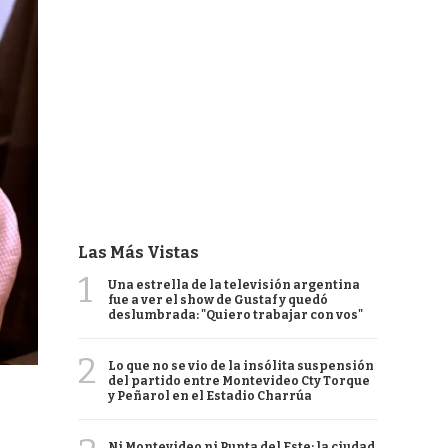
Las Más Vistas
1
Una estrella de la televisión argentina
fue a ver el show de Gustaf y quedó
deslumbrada: "Quiero trabajar con vos"
2
Lo que no se vio de la insólita suspensión
del partido entre Montevideo Cty Torque
y Peñarol en el Estadio Charrúa
Ni Montevideo ni Punta del Este: la ciudad