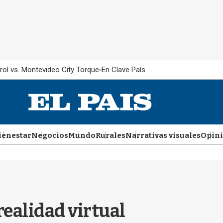
rol vs. Montevideo City Torque
En Clave País
ienestar
Negocios
Mundo
Rurales
Narrativas visuales
Opin
realidad virtual