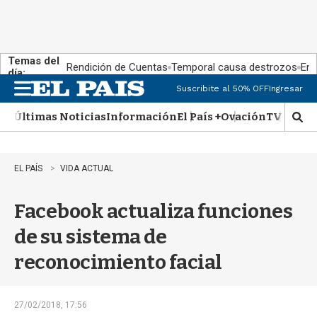
Temas del
Rendición de Cuentas
Temporal causa destrozos
En 
día:
Suscribite al 50% OFF
Ingresar
M
e
Últimas Noticias
Información
El País +
Ovación
TV Show
n
M
u
o
s
t
EL PAÍS
VIDA ACTUAL
r
a
Facebook actualiza funciones
r
b
de su sistema de
�
s
reconocimiento facial
q
u
e
d
27/02/2018, 17:56