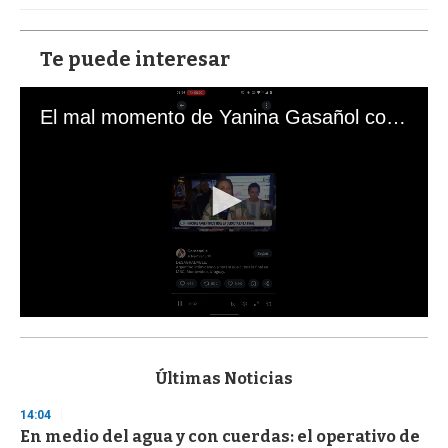
Te puede interesar
El mal momento de Yanina Gasañol con un hincha argentino en "Subrayado"
0
s
e
c
Últimas Noticias
o
n
14:04
d
En medio del agua y con cuerdas: el operativo de
s