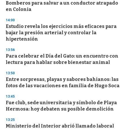
o
Bomberos para salvar a un conductor atrapado
f
en Colonia
3
3
s
14:00
e
Estudio revela los ejercicios más eficaces para
c
bajar la presión arterial y controlar la
o
n
hipertensión
d
s
13:56
Para celebrar el Día del Gato: un encuentro con
lectura para hablar sobre bienestar animal
13:50
Entre sorpresas, playas y sabores bahianos: las
fotos de las vacaciones en familia de Hugo Soca
13:45
Fue club, sede universitaria y símbolo de Playa
Hermosa: hoy debaten su posible demolición
13:25
Ministerio del Interior abrió llamado laboral