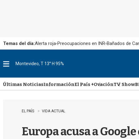
Temas del día:
Alerta roja
Preocupaciones en INR
Bañados de Ca
Montevideo, T 13° H 95%
M
e
n
u
Últimas Noticias
Información
El País +
Ovación
TV Show
B
EL PAÍS
VIDA ACTUAL
Europa acusa a Google