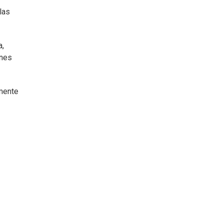
las
a,
ones
amente