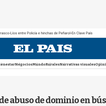
rrasco
Líos entre Policía e hinchas de Peñarol
En Clave País
ienestar
Negocios
Mundo
Rurales
Narrativas visuales
Opin
 de abuso de dominio en bú