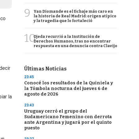
9
Yan Diomande es el fichaje más caro en
la historia de Real Madrid: origen atípico
nco
y la tragedia que lo fortaleció
10
Ojeda recurrió a la Institución de
Derechos Humanos, tras no encontrar
respuesta en una denuncia contra Clavijo
decir
Últimas Noticias
23:45
Conocé los resultados de la Quiniela y
la Tómbola nocturna del jueves 6 de
agosto de 2026
iar la
23:43
Uruguay cerró el grupo del
Sudamericano Femenino con derrota
ante Argentina y jugará por el quinto
puesto
 un