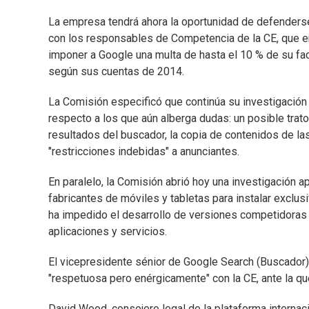
La empresa tendrá ahora la oportunidad de defenderse
con los responsables de Competencia de la CE, que en 
imponer a Google una multa de hasta el 10 % de su fac
según sus cuentas de 2014.
La Comisión especificó que continúa su investigació
respecto a los que aún alberga dudas: un posible trat
resultados del buscador, la copia de contenidos de la
"restricciones indebidas" a anunciantes.
En paralelo, la Comisión abrió hoy una investigación 
fabricantes de móviles y tabletas para instalar exclus
ha impedido el desarrollo de versiones competidoras 
aplicaciones y servicios.
El vicepresidente sénior de Google Search (Buscador),
"respetuosa pero enérgicamente" con la CE, ante la q
David Wood, consejero legal de la plataforma internaci