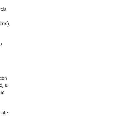
ncia
ros),
o
 con
, si
sus
ente