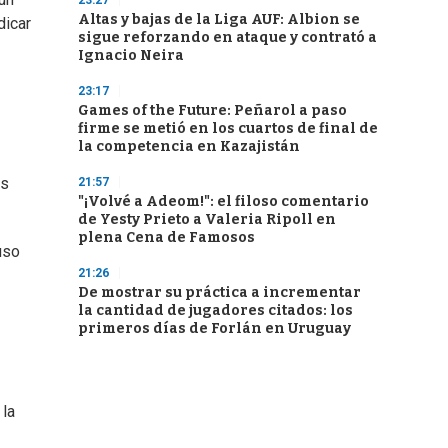
23:27
Altas y bajas de la Liga AUF: Albion se
dicar
sigue reforzando en ataque y contrató a
Ignacio Neira
23:17
Games of the Future: Peñarol a paso
firme se metió en los cuartos de final de
la competencia en Kazajistán
os
21:57
"¡Volvé a Adeom!": el filoso comentario
de Yesty Prieto a Valeria Ripoll en
plena Cena de Famosos
uso
21:26
De mostrar su práctica a incrementar
la cantidad de jugadores citados: los
primeros días de Forlán en Uruguay
 la