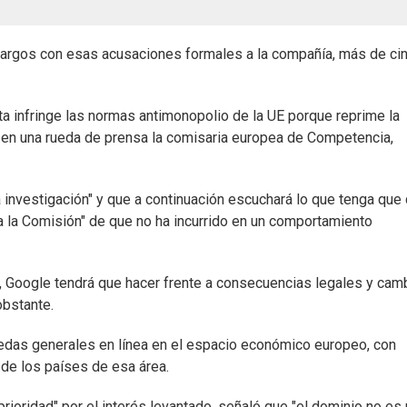
cargos con esas acusaciones formales a la compañía, más de ci
ta infringe las normas antimonopolio de la UE porque reprime la
 en una rueda de prensa la comisaria europea de Competencia,
 investigación" y que a continuación escuchará lo que tenga que 
a la Comisión" de que no ha incurrido en un comportamiento
, Google tendrá que hacer frente a consecuencias legales y camb
obstante.
edas generales en línea en el espacio económico europeo, con
de los países de esa área.
rioridad" por el interés levantado, señaló que "el dominio no es