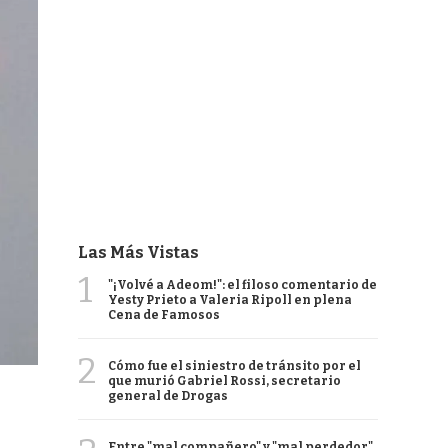
Las Más Vistas
1
"¡Volvé a Adeom!": el filoso comentario de
Yesty Prieto a Valeria Ripoll en plena
Cena de Famosos
2
Cómo fue el siniestro de tránsito por el
que murió Gabriel Rossi, secretario
general de Drogas
Entre "mal compañero" y "mal perdedor",