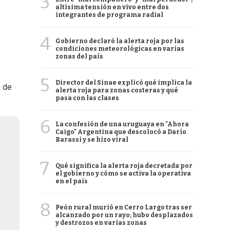
3
altísima tensión en vivo entre dos
integrantes de programa radial
4
Gobierno declaró la alerta roja por las
condiciones meteorológicas en varias
zonas del país
5
Director del Sinae explicó qué implica la
a de
alerta roja para zonas costeras y qué
pasa con las clases
6
La confesión de una uruguaya en "Ahora
Caigo" Argentina que descolocó a Darío
Barassi y se hizo viral
7
Qué significa la alerta roja decretada por
el gobierno y cómo se activa la operativa
en el país
8
Peón rural murió en Cerro Largo tras ser
alcanzado por un rayo; hubo desplazados
y destrozos en varias zonas