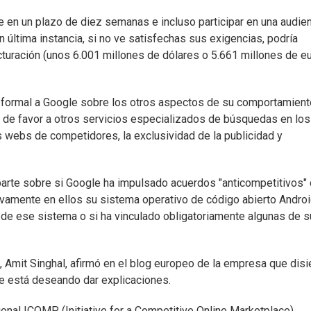
 en un plazo de diez semanas e incluso participar en una audie
última instancia, si no ve satisfechas sus exigencias, podría
turación (unos 6.001 millones de dólares o 5.661 millones de eu
n formal a Google sobre los otros aspectos de su comportamient
o de favor a otros servicios especializados de búsquedas en los
s webs de competidores, la exclusividad de la publicidad y
aparte sobre si Google ha impulsado acuerdos "anticompetitivos"
ivamente en ellos su sistema operativo de código abierto Android
de ese sistema o si ha vinculado obligatoriamente algunas de 
 Amit Singhal, afirmó en el blog europeo de la empresa que disi
ue está deseando dar explicaciones.
onal ICOMP (Initiative for a Competitive Online Marketplace),