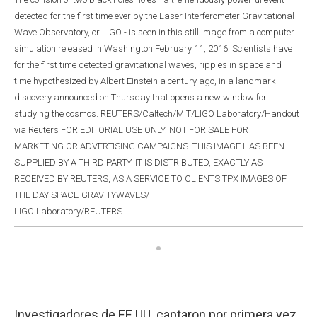
detected for the first time ever by the Laser Interferometer Gravitational-
Wave Observatory, or LIGO - is seen in this still image from a computer
simulation released in Washington February 11, 2016. Scientists have
for the first time detected gravitational waves, ripples in space and
time hypothesized by Albert Einstein a century ago, in a landmark
discovery announced on Thursday that opens a new window for
studying the cosmos. REUTERS/Caltech/MIT/LIGO Laboratory/Handout
via Reuters FOR EDITORIAL USE ONLY. NOT FOR SALE FOR
MARKETING OR ADVERTISING CAMPAIGNS. THIS IMAGE HAS BEEN
SUPPLIED BY A THIRD PARTY. IT IS DISTRIBUTED, EXACTLY AS
RECEIVED BY REUTERS, AS A SERVICE TO CLIENTS TPX IMAGES OF
THE DAY SPACE-GRAVITYWAVES/
LIGO Laboratory/REUTERS
Investigadores de EE.UU. captaron por primera vez