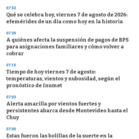
3
s
07:52
e
Qué se celebra hoy, viernes 7 de agosto de 2026:
c
efemérides de un día como hoy en la historia
o
n
d
07:39
s
A quiénes afecta la suspensión de pagos de BPS
para asignaciones familiares y cómo volver a
cobrar
07:10
Tiempo de hoy viernes 7 de agosto:
temperaturas, vientos y nubosidad, según el
pronóstico de Inumet
07:03
Alerta amarilla por vientos fuertes y
persistentes abarca desde Montevideo hasta el
Chuy
07:00
Estas fueron las bolillas de la suerte en la