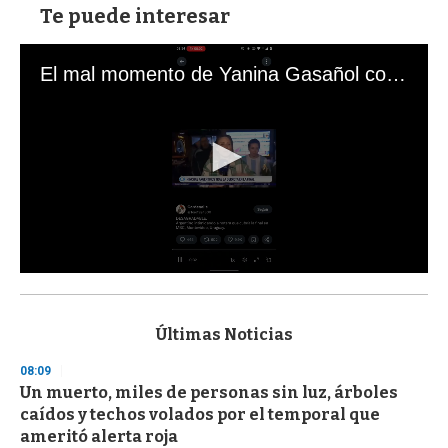
Te puede interesar
El mal momento de Yanina Gasañol con un hincha argentino en "Subrayado"
0
s
e
c
Últimas Noticias
o
n
08:09
d
Un muerto, miles de personas sin luz, árboles
s
o
caídos y techos volados por el temporal que
f
ameritó alerta roja
3