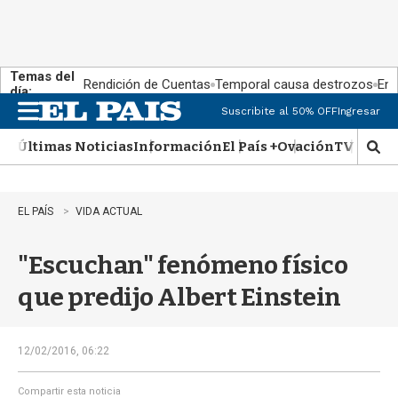
Temas del
Rendición de Cuentas
Temporal causa destrozos
En 
día:
Suscribite al 50% OFF
Ingresar
M
e
Últimas Noticias
Información
El País +
Ovación
TV Show
n
M
u
o
s
t
EL PAÍS
VIDA ACTUAL
r
a
"Escuchan" fenómeno físico
r
b
que predijo Albert Einstein
�
s
q
u
12/02/2016, 06:22
e
d
Compartir esta noticia