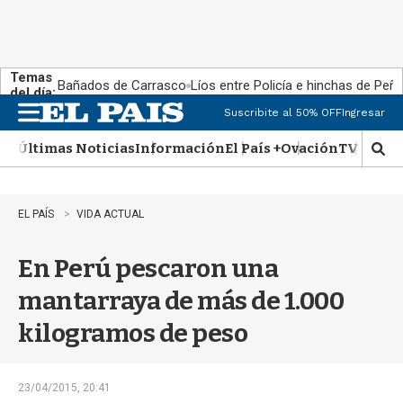
Temas
Bañados de Carrasco
Líos entre Policía e hinchas de Peña
del día:
Suscribite al 50% OFF
Ingresar
M
e
Últimas Noticias
Información
El País +
Ovación
TV Show
n
M
u
o
s
t
EL PAÍS
VIDA ACTUAL
r
a
En Perú pescaron una
r
b
mantarraya de más de 1.000
�
s
kilogramos de peso
q
u
e
d
23/04/2015, 20:41