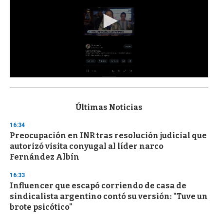
0
s
e
c
Últimas Noticias
o
n
16:34
d
Preocupación en INR tras resolución judicial que
s
o
autorizó visita conyugal al líder narco
f
Fernández Albín
3
3
s
16:33
e
Influencer que escapó corriendo de casa de
c
sindicalista argentino contó su versión: "Tuve un
o
n
brote psicótico"
d