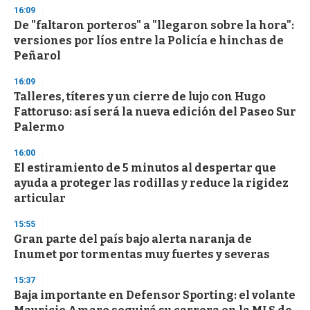
s
16:09
De "faltaron porteros" a "llegaron sobre la hora":
versiones por líos entre la Policía e hinchas de
Peñarol
16:09
Talleres, títeres y un cierre de lujo con Hugo
Fattoruso: así será la nueva edición del Paseo Sur
Palermo
16:00
El estiramiento de 5 minutos al despertar que
ayuda a proteger las rodillas y reduce la rigidez
articular
15:55
Gran parte del país bajo alerta naranja de
Inumet por tormentas muy fuertes y severas
15:37
Baja importante en Defensor Sporting: el volante