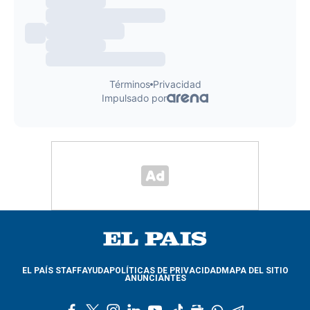
EL PAÍS STAFF
AYUDA
POLÍTICAS DE PRIVACIDAD
MAPA DEL SITIO
ANUNCIANTES
f
t
i
l
y
t
g
w
t