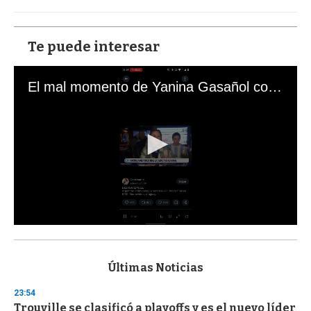
Te puede interesar
El mal momento de Yanina Gasañol con un hincha argentino en "Subrayado"
0
s
e
c
Últimas Noticias
o
n
23:54
d
Trouville se clasificó a playoffs y es el nuevo líder
s