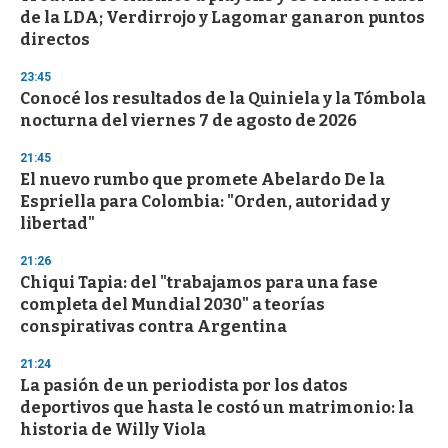
o
de la LDA; Verdirrojo y Lagomar ganaron puntos
f
directos
3
3
s
23:45
e
Conocé los resultados de la Quiniela y la Tómbola
c
nocturna del viernes 7 de agosto de 2026
o
n
d
21:45
s
El nuevo rumbo que promete Abelardo De la
Espriella para Colombia: "Orden, autoridad y
libertad"
21:26
Chiqui Tapia: del "trabajamos para una fase
completa del Mundial 2030" a teorías
conspirativas contra Argentina
21:24
La pasión de un periodista por los datos
deportivos que hasta le costó un matrimonio: la
historia de Willy Viola