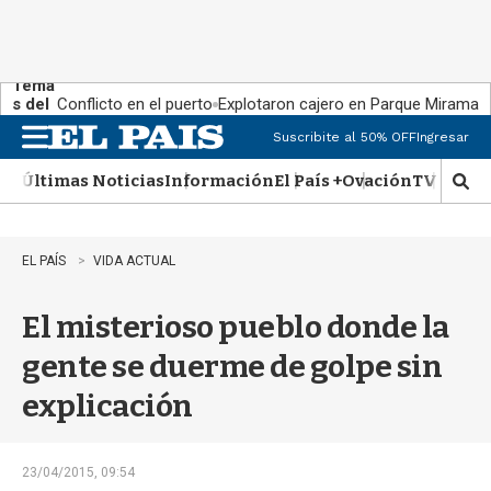
Tema
s del
Conflicto en el puerto
Explotaron cajero en Parque Miramar
día:
Suscribite al 50% OFF
Ingresar
M
e
Últimas Noticias
Información
El País +
Ovación
TV Show
n
M
u
o
s
t
EL PAÍS
VIDA ACTUAL
r
a
El misterioso pueblo donde la
r
b
gente se duerme de golpe sin
�
s
explicación
q
u
e
d
23/04/2015, 09:54