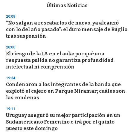
c
Últimas Noticias
o
n
20:08
d
"No salgan a rescatarlos de nuevo, ya alcanzó
s
o
con lo del año pasado": el duro mensaje de Ruglio
f
tras suspensión
3
3
s
20:00
e
El riesgo de la IA en el aula: por qué una
c
respuesta pulida no garantiza profundidad
o
n
intelectual ni comprensión
d
s
19:34
Condenaron a los integrantes de la banda que
explotó el cajero en Parque Miramar; cuáles son
las condenas
19:11
Uruguay aseguró su mejor participación en un
Sudamericano Femenino e irá por el quinto
puesto este domingo