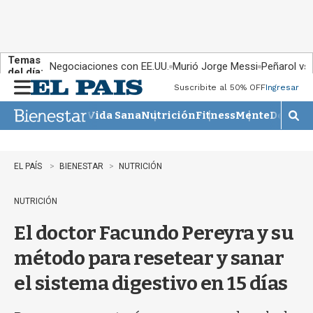
Temas
Negociaciones con EE.UU.
Murió Jorge Messi
Peñarol vs
del día:
Suscribite al 50% OFF
Ingresar
M
e
Vida Sana
Nutrición
Fitness
Mente
Descan
n
M
u
o
s
t
EL PAÍS
BIENESTAR
NUTRICIÓN
r
a
NUTRICIÓN
r
b
El doctor Facundo Pereyra y su
�
s
método para resetear y sanar
q
u
el sistema digestivo en 15 días
e
d