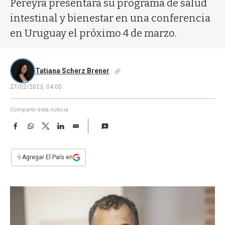
Pereyra presentará su programa de salud
a
intestinal y bienestar en una conferencia
en Uruguay el próximo 4 de marzo.
Tatiana Scherz Brener
27/02/2023, 04:00
Compartir esta noticia
F
W
T
L
E
a
h
w
i
m
c
a
i
n
a
e
t
t
k
i
+
Agregar El País en
b
s
t
e
l
o
A
e
d
o
p
r
I
k
p
n