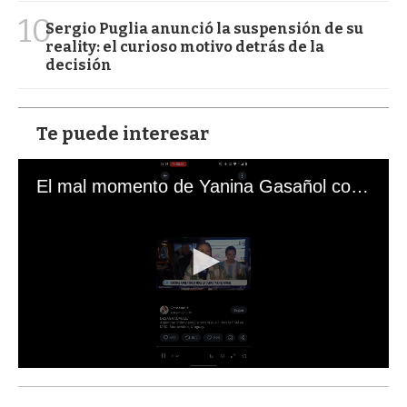
10
Sergio Puglia anunció la suspensión de su
reality: el curioso motivo detrás de la
decisión
Te puede interesar
El mal momento de Yanina Gasañol con un hincha argentino en "Subrayado"
0
s
e