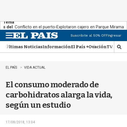
Tema
s del
Conflicto en el puerto
Explotaron cajero en Parque Miramar
día:
Suscribite al 50% OFF
Ingresar
M
e
Últimas Noticias
Información
El País +
Ovación
TV Show
n
M
u
o
s
t
EL PAÍS
VIDA ACTUAL
r
a
El consumo moderado de
r
b
carbohidratos alarga la vida,
�
s
según un estudio
q
u
e
d
17/08/2018, 13:04