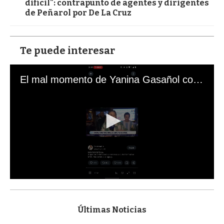
difícil": contrapunto de agentes y dirigentes
de Peñarol por De La Cruz
Te puede interesar
El mal momento de Yanina Gasañol con un hincha argentino en "Subrayado"
0
s
e
c
Últimas Noticias
o
n