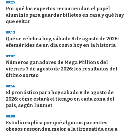
09:25
d
Por qué los expertos recomiendan el papel
s
o
aluminio para guardar billetes en casa y qué hay
f
que evitar
3
3
s
09:13
e
Qué se celebra hoy, sábado 8 de agosto de 2026:
c
efemérides de un día como hoy en la historia
o
n
d
09:02
s
Números ganadores de Mega Millions del
viernes 7 de agosto de 2026: los resultados del
último sorteo
08:56
El pronóstico para hoy sabado 8 de agosto de
2026: cómo estará el tiempo en cada zona del
país, según Inumet
08:00
Estudio explica por qué algunos pacientes
obesos responden mejor a la tirzepatida que a