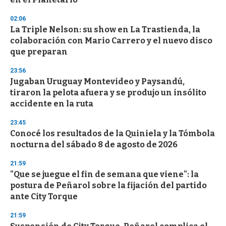
d
s
02:06
La Triple Nelson: su show en La Trastienda, la
colaboración con Mario Carrero y el nuevo disco
que preparan
23:56
Jugaban Uruguay Montevideo y Paysandú,
tiraron la pelota afuera y se produjo un insólito
accidente en la ruta
23:45
Conocé los resultados de la Quiniela y la Tómbola
nocturna del sábado 8 de agosto de 2026
21:59
"Que se juegue el fin de semana que viene": la
postura de Peñarol sobre la fijación del partido
ante City Torque
21:59