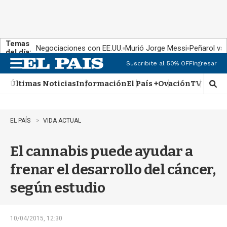
Temas
Negociaciones con EE.UU.
Murió Jorge Messi
Peñarol vs
del día:
Suscribite al 50% OFF
Ingresar
M
e
Últimas Noticias
Información
El País +
Ovación
TV Show
n
M
u
o
s
t
EL PAÍS
VIDA ACTUAL
r
a
El cannabis puede ayudar a
r
b
frenar el desarrollo del cáncer,
�
s
según estudio
q
u
e
d
10/04/2015, 12:30