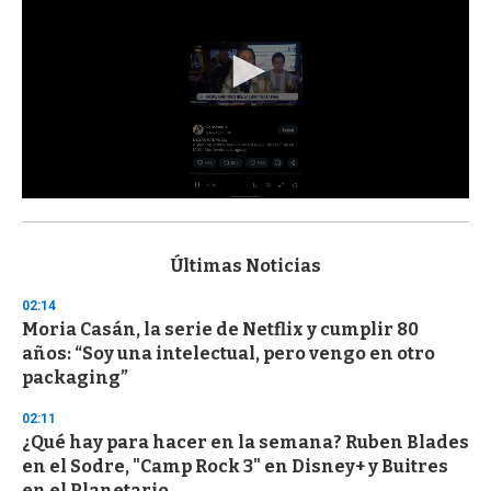
0
s
e
c
Últimas Noticias
o
n
02:14
d
Moria Casán, la serie de Netflix y cumplir 80
s
o
años: “Soy una intelectual, pero vengo en otro
f
packaging”
3
3
s
02:11
e
¿Qué hay para hacer en la semana? Ruben Blades
c
en el Sodre, "Camp Rock 3" en Disney+ y Buitres
o
n
en el Planetario