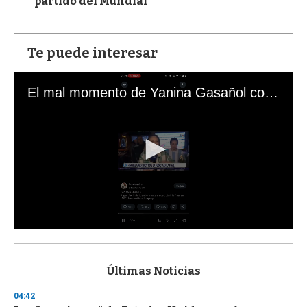
partido del Mundial
Te puede interesar
El mal momento de Yanina Gasañol con un hincha argentino en "Subrayado"
0
s
e
c
Últimas Noticias
o
n
04:42
d