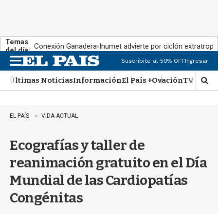
Temas
Conexión Ganadera
Inumet advierte por ciclón extratropi
del día:
Suscribite al 50% OFF
Ingresar
M
e
Últimas Noticias
Información
El País +
Ovación
TV Show
n
M
u
o
s
t
EL PAÍS
VIDA ACTUAL
r
a
Ecografías y taller de
r
b
reanimación gratuito en el Día
�
s
Mundial de las Cardiopatías
q
u
Congénitas
e
d