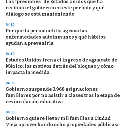
Las "presiones" de Estados Unidos que ha
s
o
recibido el gobierno en este período y qué
f
diálogo se está manteniendo
3
3
s
04:30
e
Por qué la periodontitis agrava las
c
enfermedades autoinmunes y qué hábitos
o
n
ayudan a prevenirla
d
s
04:10
Estados Unidos frena el ingreso de aguacate de
México: los motivos detrás del bloqueo y cómo
impacta la medida
04:05
Gobierno suspende 3.968 asignaciones
familiares por no asistir a clases tras la etapa de
revinculación educativa
04:00
Gobierno quiere llevar mil familias a Ciudad
Vieja aprovechando ocho propiedades públicas: