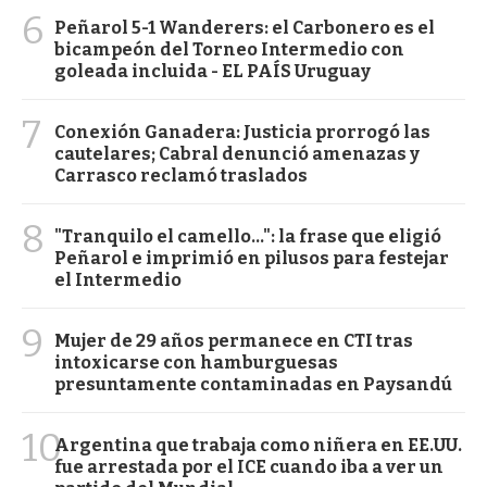
6
Peñarol 5-1 Wanderers: el Carbonero es el
bicampeón del Torneo Intermedio con
goleada incluida - EL PAÍS Uruguay
7
Conexión Ganadera: Justicia prorrogó las
cautelares; Cabral denunció amenazas y
Carrasco reclamó traslados
8
"Tranquilo el camello...": la frase que eligió
Peñarol e imprimió en pilusos para festejar
el Intermedio
9
Mujer de 29 años permanece en CTI tras
intoxicarse con hamburguesas
presuntamente contaminadas en Paysandú
10
Argentina que trabaja como niñera en EE.UU.
fue arrestada por el ICE cuando iba a ver un