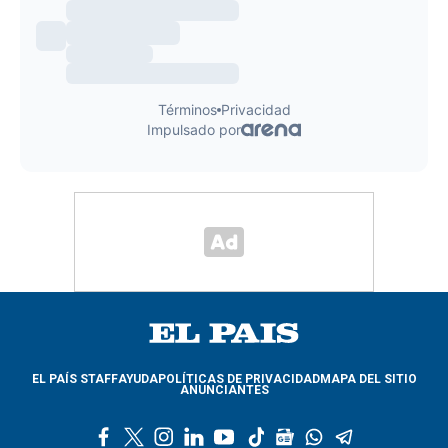
EL PAÍS STAFF
AYUDA
POLÍTICAS DE PRIVACIDAD
MAPA DEL SITIO
ANUNCIANTES
f
t
i
l
y
t
g
w
t