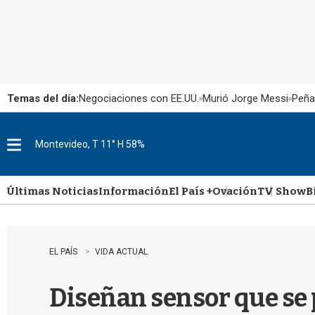
Temas del día:
Negociaciones con EE.UU.
Murió Jorge Messi
Peña
Montevideo, T 11° H 58%
M
e
n
u
Últimas Noticias
Información
El País +
Ovación
TV Show
B
EL PAÍS
VIDA ACTUAL
Diseñan sensor que se