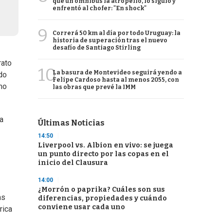
que un ómnibus la atropelló, lo siguió y
enfrentó al chofer: "En shock"
9
Correrá 50 km al día por todo Uruguay: la
historia de superación tras el nuevo
desafío de Santiago Stirling
rato
10
La basura de Montevideo seguirá yendo a
ado
Felipe Cardoso hasta al menos 2055, con
mo
las obras que prevé la IMM
a
Últimas Noticias
14:50
Liverpool vs. Albion en vivo: se juega
un punto directo por las copas en el
inicio del Clausura
14:00
¿Morrón o paprika? Cuáles son sus
as
diferencias, propiedades y cuándo
conviene usar cada uno
rica