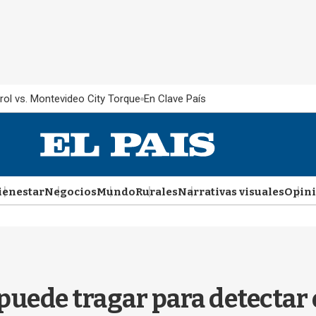
rol vs. Montevideo City Torque
En Clave País
ienestar
Negocios
Mundo
Rurales
Narrativas visuales
Opin
 puede tragar para detecta