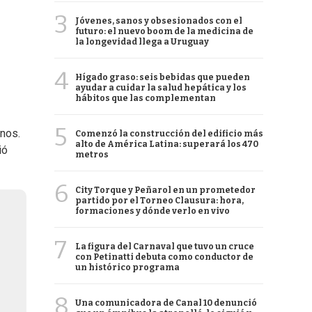
3
Jóvenes, sanos y obsesionados con el
futuro: el nuevo boom de la medicina de
la longevidad llega a Uruguay
4
Hígado graso: seis bebidas que pueden
ayudar a cuidar la salud hepática y los
hábitos que las complementan
5
nos.
Comenzó la construcción del edificio más
alto de América Latina: superará los 470
ió
metros
6
City Torque y Peñarol en un prometedor
partido por el Torneo Clausura: hora,
formaciones y dónde verlo en vivo
7
La figura del Carnaval que tuvo un cruce
con Petinatti debuta como conductor de
un histórico programa
8
Una comunicadora de Canal 10 denunció