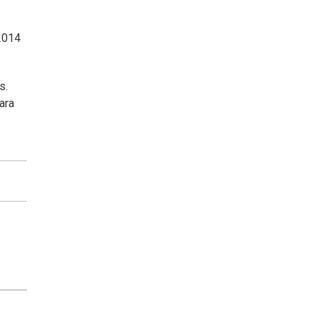
u2014
s.
ara