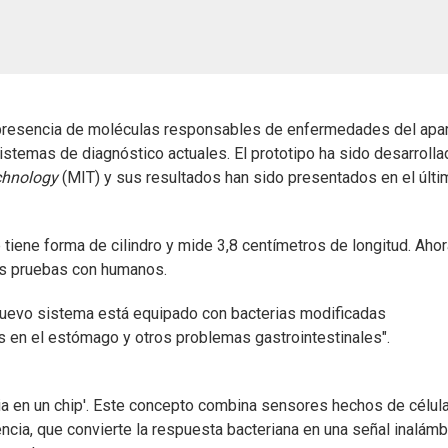
a presencia de moléculas responsables de enfermedades del apa
 sistemas de diagnóstico actuales. El prototipo ha sido desarroll
echnology
(MIT) y sus resultados han sido presentados en el últi
iene forma de cilindro y mide 3,8 centímetros de longitud. Ahor
ras pruebas con humanos.
l nuevo sistema está equipado con bacterias modificadas
 en el estómago y otros problemas gastrointestinales".
ria en un chip'. Este concepto combina sensores hechos de célul
cia, que convierte la respuesta bacteriana en una señal inalámb