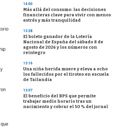
14:00
Más allá del consumo: las decisiones
financieras clave para vivir con menos
estrés y más tranquilidad
torio
13:28
El boleto ganador de la Lotería
Nacional de España del sábado 8 de
agosto de 2026 y los números con
hip
reintegro
13:16
Una niña herida muere y eleva a ocho
 y
los fallecidos por el tiroteo en escuela
de Tailandia
ron
13:07
El beneficio del BPS que permite
trabajar medio horario tras un
nacimiento y cobrar el 50 % del jornal
 que