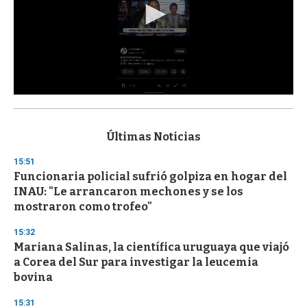
0
s
e
c
Últimas Noticias
o
n
15:51
d
Funcionaria policial sufrió golpiza en hogar del
s
o
INAU: "Le arrancaron mechones y se los
f
mostraron como trofeo"
3
3
s
15:32
e
Mariana Salinas, la científica uruguaya que viajó
c
a Corea del Sur para investigar la leucemia
o
n
bovina
d
s
15:31