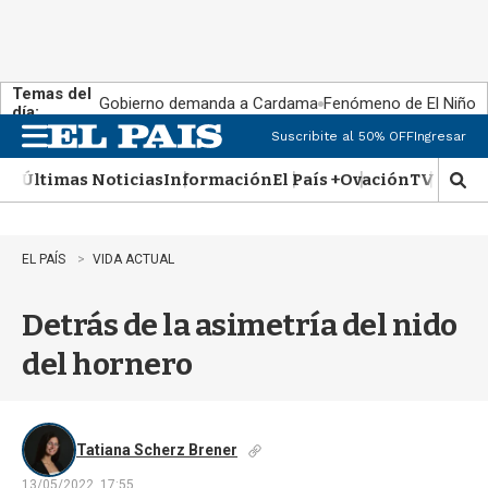
Temas del
Gobierno demanda a Cardama
Fenómeno de El Niño
día:
Suscribite al 50% OFF
Ingresar
M
e
Últimas Noticias
Información
El País +
Ovación
TV Show
n
M
u
o
s
t
EL PAÍS
VIDA ACTUAL
r
a
Detrás de la asimetría del nido
r
b
del hornero
�
s
q
u
e
Tatiana Scherz Brener
d
13/05/2022, 17:55