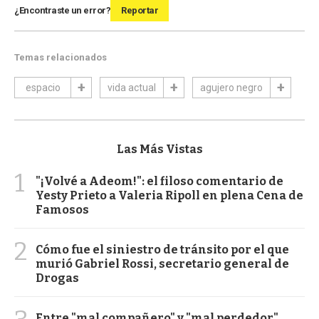
¿Encontraste un error?
Reportar
Temas relacionados
espacio
vida actual
agujero negro
Las Más Vistas
1
"¡Volvé a Adeom!": el filoso comentario de
Yesty Prieto a Valeria Ripoll en plena Cena de
Famosos
2
Cómo fue el siniestro de tránsito por el que
murió Gabriel Rossi, secretario general de
Drogas
Entre "mal compañero" y "mal perdedor",