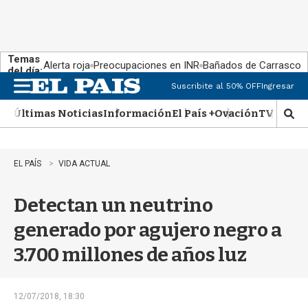
Temas
Alerta roja
Preocupaciones en INR
Bañados de Carrasco
del día:
Suscribite al 50% OFF
Ingresar
M
e
Últimas Noticias
Información
El País +
Ovación
TV Show
n
M
u
o
s
t
EL PAÍS
VIDA ACTUAL
r
a
Detectan un neutrino
r
b
generado por agujero negro a
�
s
3.700 millones de años luz
q
u
e
d
12/07/2018, 18:30