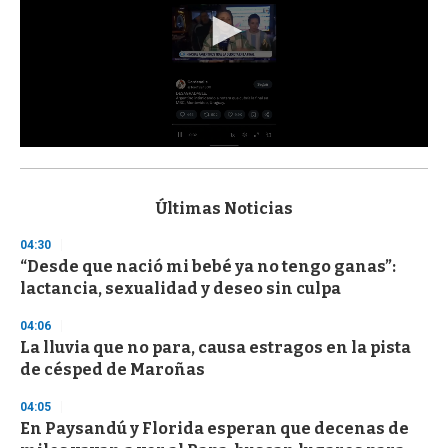
0
s
e
c
Últimas Noticias
o
n
04:30
d
“Desde que nació mi bebé ya no tengo ganas”:
s
o
lactancia, sexualidad y deseo sin culpa
f
3
04:06
3
s
La lluvia que no para, causa estragos en la pista
e
de césped de Maroñas
c
o
04:05
n
d
En Paysandú y Florida esperan que decenas de
s