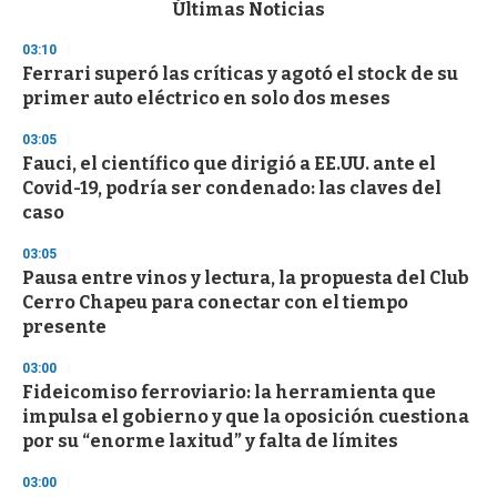
c
Últimas Noticias
o
n
03:10
d
Ferrari superó las críticas y agotó el stock de su
s
o
primer auto eléctrico en solo dos meses
f
3
03:05
3
s
Fauci, el científico que dirigió a EE.UU. ante el
e
Covid-19, podría ser condenado: las claves del
c
caso
o
n
d
03:05
s
Pausa entre vinos y lectura, la propuesta del Club
Cerro Chapeu para conectar con el tiempo
presente
03:00
Fideicomiso ferroviario: la herramienta que
impulsa el gobierno y que la oposición cuestiona
por su “enorme laxitud” y falta de límites
03:00