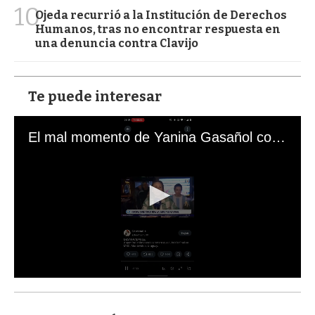
10
Ojeda recurrió a la Institución de Derechos
Humanos, tras no encontrar respuesta en
una denuncia contra Clavijo
Te puede interesar
El mal momento de Yanina Gasañol con un hincha argentino en "Subrayado"
0
s
e